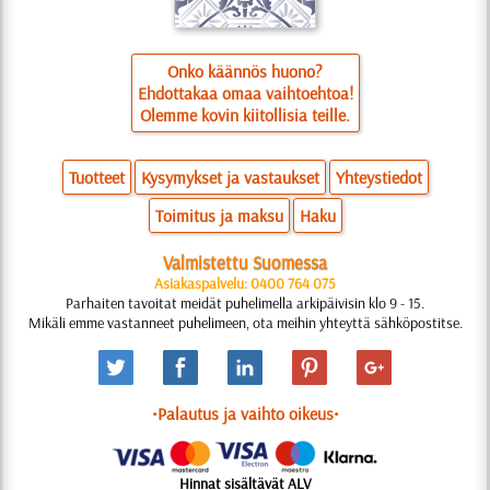
Onko käännös huono?
Ehdottakaa omaa vaihtoehtoa!
Olemme kovin kiitollisia teille.
Tuotteet
Kysymykset ja vastaukset
Yhteystiedot
Toimitus ja maksu
Haku
Valmistettu Suomessa
Asiakaspalvelu: 0400 764 075
Parhaiten tavoitat meidät puhelimella arkipäivisin klo 9 - 15.
Mikäli emme vastanneet puhelimeen, ota meihin yhteyttä sähköpostitse.
•Palautus ja vaihto oikeus•
Hinnat sisältävät ALV