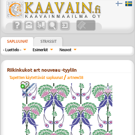
SAPLUUNAT
STRASSIT
- Luettelo -
Esimerkit
Neuvot
Riikinkukot art nouveau -tyyliin
/
Tapettien käytettävät sapluunat
artnew38
a