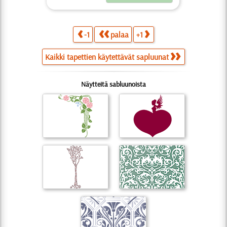
-1
palaa
+1
Kaikki tapettien käytettävät sapluunat
Näytteitä sabluunoista