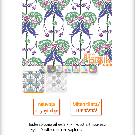
neuvoja
Miten tilata?
> Lyhyt ohje
LUE TÄSTÄ!
Taidesabloona aiheelle Riikinkukot art nouveau
-tyyliin. Yksikerroksinen sapluuna.