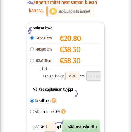
O
annetut mitat ovat saman kuvan
kanssa.
sapluunointisäännöt
valitse koko
Z
€
20.80
30x56 cm
€
38.30
48x90 cm
€
58.30
62x116 cm
... tai ...
sinun koko
cm
Valitse sapluunan tyyppi
Y
tavallinen
3D, hinta +30%
X
määrä:
kpl.