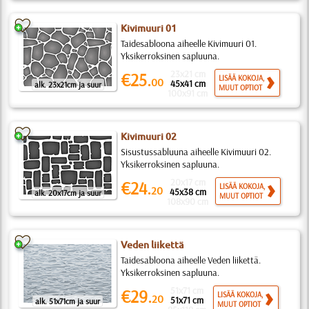
Kivimuuri 01
Taidesabloona aiheelle Kivimuuri 01.
Yksikerroksinen sapluuna.
23x21 cm
€25.
LISÄÄ KOKOJA,
00
45x41 cm
alk. 23x21cm ja suur
MUUT OPTIOT
100x91 cm
Kivimuuri 02
Sisustussabluuna aiheelle Kivimuuri 02.
Yksikerroksinen sapluuna.
20x17 cm
€24.
LISÄÄ KOKOJA,
20
45x38 cm
alk. 20x17cm ja suur
MUUT OPTIOT
108x90 cm
Veden liikettä
Taidesabloona aiheelle Veden liikettä.
Yksikerroksinen sapluuna.
51x71 cm
€29.
LISÄÄ KOKOJA,
20
51x71 cm
alk. 51x71cm ja suur
MUUT OPTIOT