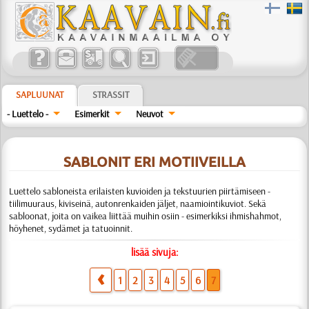
SAPLUUNAT
STRASSIT
- Luettelo -
Esimerkit
Neuvot
SABLONIT ERI MOTIIVEILLA
Luettelo sabloneista erilaisten kuvioiden ja tekstuurien piirtämiseen -
tiilimuuraus, kiviseinä, autonrenkaiden jäljet, naamiointikuviot. Sekä
sabloonat, joita on vaikea liittää muihin osiin - esimerkiksi ihmishahmot,
höyhenet, sydämet ja tatuoinnit.
lisää sivuja:
1
2
3
4
5
6
7