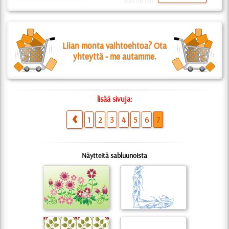
85x118 cm
Liian monta vaihtoehtoa? Ota
yhteyttä - me autamme.
lisää sivuja:
1
2
3
4
5
6
7
Näytteitä sabluunoista