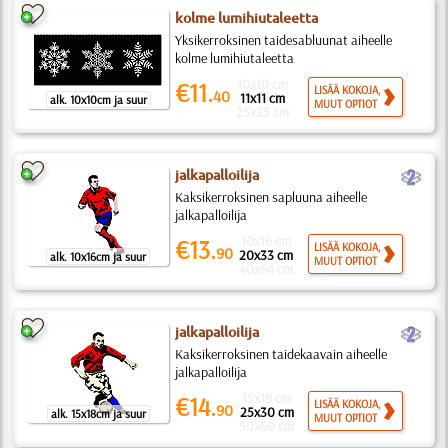
kolme lumihiutaleetta
Yksikerroksinen taidesabluunat aiheelle
kolme lumihiutaleetta
10x10 cm
€11.
LISÄÄ KOKOJA,
40
11x11 cm
alk. 10x10cm ja suur
MUUT OPTIOT
25x25 cm
b
jalkapalloilija
Kaksikerroksinen sapluuna aiheelle
jalkapalloilija
10x16 cm
€13.
LISÄÄ KOKOJA,
90
20x33 cm
alk. 10x16cm ja suur
MUUT OPTIOT
40x64 cm
b
jalkapalloilija
Kaksikerroksinen taidekaavain aiheelle
jalkapalloilija
15x18 cm
€14.
LISÄÄ KOKOJA,
90
25x30 cm
alk. 15x18cm ja suur
MUUT OPTIOT
50x60 cm