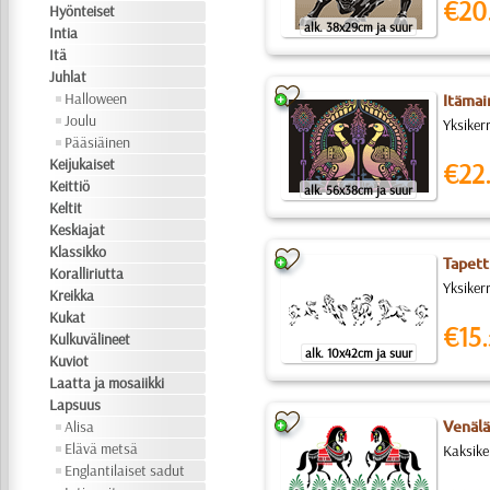
€20
Hyönteiset
alk. 38x29cm ja suur
Intia
Itä
Juhlat
Halloween
Itämai
Joulu
Yksiker
Pääsiäinen
Keijukaiset
€22
Keittiö
alk. 56x38cm ja suur
Keltit
Keskiajat
Klassikko
Tapett
Koralliriutta
Yksiker
Kreikka
Kukat
€15.
Kulkuvälineet
alk. 10x42cm ja suur
Kuviot
Laatta ja mosaiikki
Lapsuus
Alisa
Venälä
Elävä metsä
Kaksike
Englantilaiset sadut