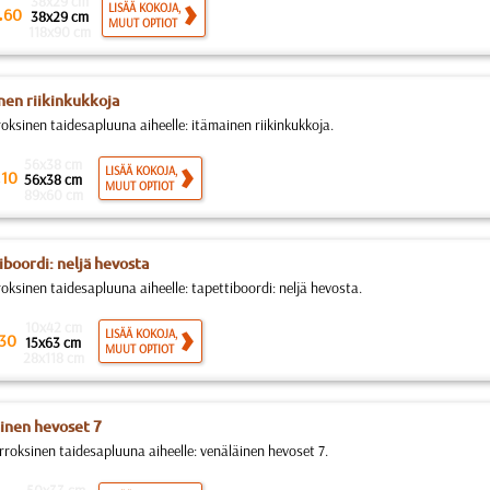
38x29 cm
.
LISÄÄ KOKOJA,
60
38x29 cm
MUUT OPTIOT
118x90 cm
nen riikinkukkoja
roksinen taidesapluuna aiheelle: itämainen riikinkukkoja.
56x38 cm
.
LISÄÄ KOKOJA,
10
56x38 cm
MUUT OPTIOT
89x60 cm
iboordi: neljä hevosta
roksinen taidesapluuna aiheelle: tapettiboordi: neljä hevosta.
10x42 cm
LISÄÄ KOKOJA,
30
15x63 cm
MUUT OPTIOT
28x118 cm
inen hevoset 7
rroksinen taidesapluuna aiheelle: venäläinen hevoset 7.