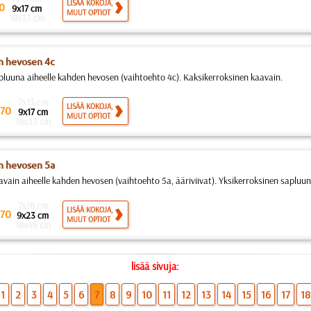
LISÄÄ KOKOJA,
0
9x17 cm
MUUT OPTIOT
18x33 cm
 hevosen 4c
pluuna aiheelle kahden hevosen (vaihtoehto 4c). Kaksikerroksinen kaavain.
7x13 cm
LISÄÄ KOKOJA,
70
9x17 cm
MUUT OPTIOT
18x33 cm
 hevosen 5a
avain aiheelle kahden hevosen (vaihtoehto 5a, ääriviivat). Yksikerroksinen sapluun
7x18 cm
LISÄÄ KOKOJA,
70
9x23 cm
MUUT OPTIOT
18x46 cm
lisää sivuja:
1
2
3
4
5
6
7
8
9
10
11
12
13
14
15
16
17
18