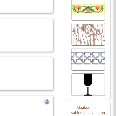
c
Maalaaminen
sabluunan avulla on