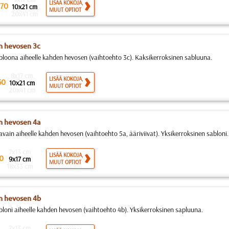
LISÄÄ KOKOJA,
70
10x21 cm
MUUT OPTIOT
20x41 cm
 hevosen 3c
bloona aiheelle kahden hevosen (vaihtoehto 3c). Kaksikerroksinen sabluuna.
8x17 cm
LISÄÄ KOKOJA,
50
10x21 cm
MUUT OPTIOT
20x41 cm
 hevosen 4a
avain aiheelle kahden hevosen (vaihtoehto 5a, ääriviivat). Yksikerroksinen sabloni.
7x13 cm
LISÄÄ KOKOJA,
0
9x17 cm
MUUT OPTIOT
18x33 cm
n hevosen 4b
bloni aiheelle kahden hevosen (vaihtoehto 4b). Yksikerroksinen sapluuna.
7x13 cm