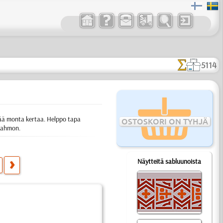
5114
ttää monta kertaa. Helppo tapa
OSTOSKORI ON TYHJÄ
 hahmon.
Näytteitä sabluunoista