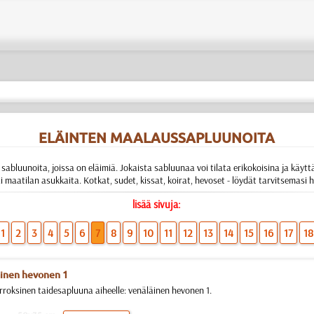
ELÄINTEN MAALAUSSAPLUUNOITA
sabluunoita, joissa on eläimiä. Jokaista sabluunaa voi tilata erikokoisina ja käy
 tai maatilan asukkaita. Kotkat, sudet, kissat, koirat, hevoset - löydät tarvitsemasi
lisää sivuja:
1
2
3
4
5
6
7
8
9
10
11
12
13
14
15
16
17
18
inen hevonen 1
rroksinen taidesapluuna aiheelle: venäläinen hevonen 1.