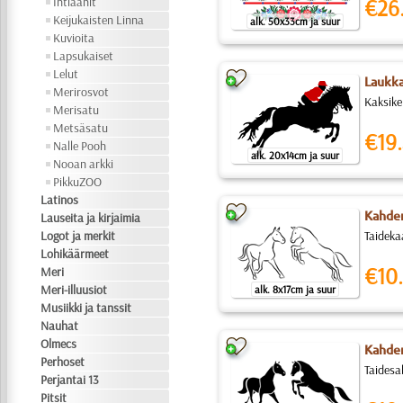
Intiaanit
€26
Keijukaisten Linna
alk. 50x33cm ja suur
Kuvioita
Lapsukaiset
Lelut
Laukk
Merirosvot
Kaksike
Merisatu
Metsäsatu
€19.
Nalle Pooh
alk. 20x14cm ja suur
Nooan arkki
PikkuZOO
Latinos
Kahden
Lauseita ja kirjaimia
Logot ja merkit
Taideka
Lohikäärmeet
€10.
Meri
Meri-illuusiot
alk. 8x17cm ja suur
Musiikki ja tanssit
Nauhat
Olmecs
Kahde
Perhoset
Taidesa
Perjantai 13
Pitsit