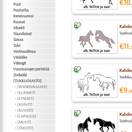
€10.
Puut
alk. 9x17cm ja suur
Puutarha
Renessanssi
Ruusut
Kahden
Siluetit
Taidesa
Slaavilaiset
Taivas
€11.
Talvi
alk. 8x17cm ja suur
Vesimaailmaa
Viidakko
Viikingit
Vuosisatojen perintöä
Kahden
Zodiakki
Taideka
[TUKKUOSASTO]
[BOORDINAUHA]
€9.
9
[ELÄIMET]
alk. 7x13cm ja suur
[ETNISET]
[KASVIT]
[KUVIOT]
Kahde
[LAPSUUS]
Taidesa
[MUUT]
[TEKSTIT]