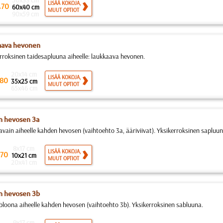
50x33 cm
.
LISÄÄ KOKOJA,
70
60x40 cm
MUUT OPTIOT
90x59 cm
aava hevonen
rroksinen taidesapluuna aiheelle: laukkaava hevonen.
20x14 cm
LISÄÄ KOKOJA,
80
35x25 cm
MUUT OPTIOT
65x46 cm
 hevosen 3a
avain aiheelle kahden hevosen (vaihtoehto 3a, ääriviivat). Yksikerroksinen sapluun
8x17 cm
LISÄÄ KOKOJA,
70
10x21 cm
MUUT OPTIOT
20x41 cm
n hevosen 3b
bloona aiheelle kahden hevosen (vaihtoehto 3b). Yksikerroksinen sabluuna.
9x17 cm