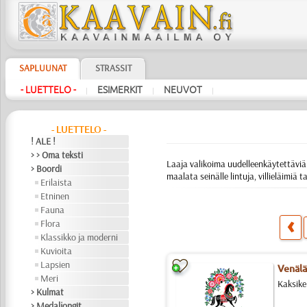
SAPLUUNAT
STRASSIT
- LUETTELO -
ESIMERKIT
NEUVOT
|
|
|
- LUETTELO -
! ALE !
> > Oma teksti
Laaja valikoima uudelleenkäytettäviä 
> Boordi
maalata seinälle lintuja, villieläimiä
Erilaista
Etninen
Fauna
Flora
Klassikko ja moderni
Kuvioita
Lapsien
Venälä
Meri
Kaksike
> Kulmat
> Medaljongit