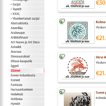
€30
> Sarjat
alk. 50x35cm ja suur
> Tapetit
> XXXL
> Yksinkertaiset sarjat
Kolme 
Abstraktioita
Yksiker
Amerikka
Arabesque
€21.
Arkkitehtuuri
alk. 30x30cm ja suur
Art Nuovo ja Art Deco
Asteekit
Avaruus
Dinosaurukset
Hirvi 
Efesos-kaupunki
Yksiker
Egypti
Eläimet
€21.
Ennen Kolumbusta
alk. 20x20cm ja suur
Esineet
Fantasia
Harsuuntuminen
Sonni 
Hedelmät
Kolmeke
Hohloma
Hymiöt