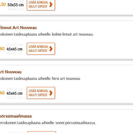
50x35 cm
.
LISÄÄ KOKOJA,
50
50x35 cm
MUUT OPTIOT
90x63 cm
linnut Art Nouveau
roksinen taidesapluuna aiheelle: kolme linnut art nouveau.
30x30 cm
LISÄÄ KOKOJA,
40
45x45 cm
MUUT OPTIOT
92x92 cm
Art Nouveau
roksinen taidesapluuna aiheelle: hirvi art nouveau.
20x20 cm
LISÄÄ KOKOJA,
40
45x45 cm
MUUT OPTIOT
92x92 cm
pörssimaailmassa
rroksinen taidesapluuna aiheelle: sonni pörssimaailmassa.