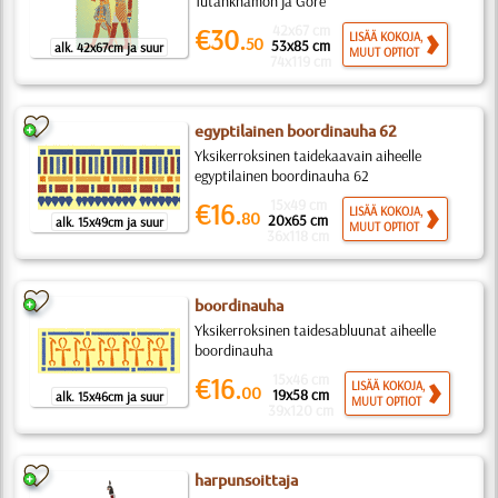
Tutankhamon ja Gore
42x67 cm
€30.
LISÄÄ KOKOJA,
50
53x85 cm
alk. 42x67cm ja suur
MUUT OPTIOT
74x119 cm
egyptilainen boordinauha 62
Yksikerroksinen taidekaavain aiheelle
egyptilainen boordinauha 62
15x49 cm
€16.
LISÄÄ KOKOJA,
80
20x65 cm
alk. 15x49cm ja suur
MUUT OPTIOT
36x118 cm
boordinauha
Yksikerroksinen taidesabluunat aiheelle
boordinauha
15x46 cm
€16.
LISÄÄ KOKOJA,
00
19x58 cm
alk. 15x46cm ja suur
MUUT OPTIOT
39x120 cm
harpunsoittaja