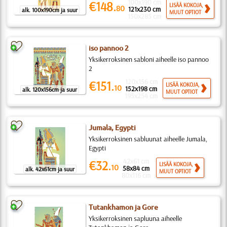
100x190 cm
€148.
LISÄÄ KOKOJA,
80
121x230 cm
alk. 100x190cm ja suur
MUUT OPTIOT
150x285 cm
iso pannoo 2
Yksikerroksinen sabloni aiheelle iso pannoo
2
120x156 cm
€151.
LISÄÄ KOKOJA,
10
152x198 cm
alk. 120x156cm ja suur
MUUT OPTIOT
195x254 cm
Jumala, Egypti
Yksikerroksinen sabluunat aiheelle Jumala,
Egypti
42x61 cm
€32.
LISÄÄ KOKOJA,
10
58x84 cm
alk. 42x61cm ja suur
MUUT OPTIOT
80x116 cm
Tutankhamon ja Gore
Yksikerroksinen sapluuna aiheelle