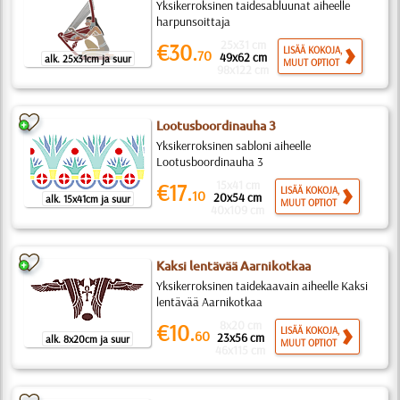
Yksikerroksinen taidesabluunat aiheelle
harpunsoittaja
25x31 cm
€30.
LISÄÄ KOKOJA,
70
49x62 cm
alk. 25x31cm ja suur
MUUT OPTIOT
98x122 cm
Lootusboordinauha 3
Yksikerroksinen sabloni aiheelle
Lootusboordinauha 3
15x41 cm
€17.
LISÄÄ KOKOJA,
10
20x54 cm
alk. 15x41cm ja suur
MUUT OPTIOT
40x109 cm
Kaksi lentävää Aarnikotkaa
Yksikerroksinen taidekaavain aiheelle Kaksi
lentävää Aarnikotkaa
8x20 cm
€10.
LISÄÄ KOKOJA,
60
23x56 cm
alk. 8x20cm ja suur
MUUT OPTIOT
46x115 cm