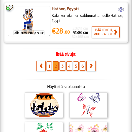
b
Hathor, Egypti
Kaksikerroksinen sabluunat aiheelle Hathor,
Egypti
20x41 cm
€28.
LISÄÄ KOKOJA,
80
41x86 cm
alk. 20x41cm ja suur
MUUT OPTIOT
82x168 cm
lisää sivuja:
1
2
3
4
5
6
Näytteitä sabluunoista