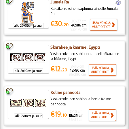
b
Jumala Ra
Kaksikerroksinen sapluuna aiheelle Jumala
Ra
20x37 cm
€30.
LISÄÄ KOKOJA,
20
46x86 cm
alk. 20x37cm ja suur
MUUT OPTIOT
92x170 cm
Skarabee ja käärme, Egypti
Yksikerroksinen sabluuna aiheelle Skarabee
ja käärme, Egypti
8x40 cm
€12.
LISÄÄ KOKOJA,
20
18x86 cm
alk. 8x40cm ja suur
MUUT OPTIOT
36x180 cm
Kolme pannoota
Yksikerroksinen sabloni aiheelle Kolme
pannoota
7x10 cm
€19.
LISÄÄ KOKOJA,
10
18x25 cm
alk. 7x10cm ja suur
MUUT OPTIOT
36x51 cm