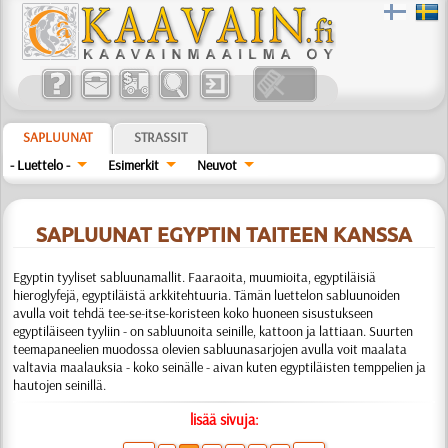
SAPLUUNAT
STRASSIT
- Luettelo -
Esimerkit
Neuvot
SAPLUUNAT EGYPTIN TAITEEN KANSSA
Egyptin tyyliset sabluunamallit. Faaraoita, muumioita, egyptiläisiä
hieroglyfejä, egyptiläistä arkkitehtuuria.
Tämän luettelon sabluunoiden
avulla voit tehdä tee-se-itse-koristeen koko huoneen sisustukseen
egyptiläiseen tyyliin - on sabluunoita seinille, kattoon ja lattiaan. Suurten
teemapaneelien muodossa olevien sabluunasarjojen avulla voit maalata
valtavia maalauksia - koko seinälle - aivan kuten egyptiläisten temppelien ja
hautojen seinillä.
lisää sivuja: