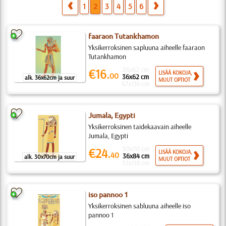
1
2
3
4
5
6
faaraon Tutankhamon
Yksikerroksinen sapluuna aiheelle faaraon
Tutankhamon
36x62 cm
€16.
LISÄÄ KOKOJA,
00
36x62 cm
alk. 36x62cm ja suur
MUUT OPTIOT
67x116 cm
Jumala, Egypti
Yksikerroksinen taidekaavain aiheelle
Jumala, Egypti
30x70 cm
€24.
LISÄÄ KOKOJA,
40
36x84 cm
alk. 30x70cm ja suur
MUUT OPTIOT
51x119 cm
iso pannoo 1
Yksikerroksinen sabluuna aiheelle iso
pannoo 1