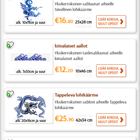
Yksikerroksinen sabluunat aiheelle
Siivellinen lohikäärme
10x11 cm
€16.
LISÄÄ KOKOJA,
80
25x28 cm
alk. 10x11cm ja suur
MUUT OPTIOT
58x68 cm
kiinalaiset aallot
Yksikerroksinen taidesabluunat aiheelle
kiinalaiset aallot
7x30 cm
€12.
LISÄÄ KOKOJA,
20
10x46 cm
alk. 7x30cm ja suur
MUUT OPTIOT
25x115 cm
Tappeleva lohikäärme
Yksikerroksinen sabloni aiheelle Tappeleva
lohikäärme
20x16 cm
€25.
LISÄÄ KOKOJA,
90
42x34 cm
alk. 20x16cm ja suur
MUUT OPTIOT
74x60 cm