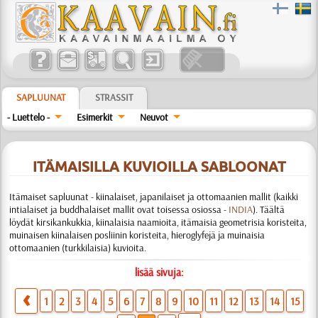
SAPLUUNAT
STRASSIT
- Luettelo -
Esimerkit
Neuvot
ITÄMAISILLA KUVIOILLA SABLOONAT
Itämaiset sapluunat - kiinalaiset, japanilaiset ja ottomaanien mallit (kaikki
intialaiset ja buddhalaiset mallit ovat toisessa osiossa -
INDIA
). Täältä
löydät kirsikankukkia, kiinalaisia naamioita, itämaisia geometrisia koristeita,
muinaisen kiinalaisen posliinin koristeita, hieroglyfejä ja muinaisia
ottomaanien (turkkilaisia) kuvioita.
lisää sivuja:
1
2
3
4
5
6
7
8
9
10
11
12
13
14
15