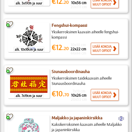
€12.
LISÄÄ KOKOJA,
20
10x56 cm
alk. 3x17cm ja suur
MUUT OPTIOT
20x111 cm
Fengshui-kompassi
Yksikerroksinen kaavain aiheelle fengshui-
kompassi
10x10 cm
€12.
LISÄÄ KOKOJA,
20
22x22 cm
alk. 10x10cm ja suur
MUUT OPTIOT
44x44 cm
Siunausboordinauha
Yksikerroksinen taidekaavain aiheelle
Siunausboordinauha
7x19 cm
€10.
LISÄÄ KOKOJA,
70
10x26 cm
alk. 7x19cm ja suur
MUUT OPTIOT
20x53 cm
b
Maljakko ja japaninkirsikka
Kaksikerroksinen kaavain aiheelle Maljakko
ja japaninkirsikka