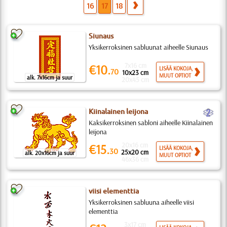
16
17
18
Siunaus
Yksikerroksinen sabluunat aiheelle Siunaus
7x16 cm
€10.
LISÄÄ KOKOJA,
70
10x23 cm
MUUT OPTIOT
alk. 7x16cm ja suur
20x45 cm
b
Kiinalainen leijona
Kaksikerroksinen sabloni aiheelle Kiinalainen
leijona
20x16 cm
€15.
LISÄÄ KOKOJA,
30
25x20 cm
alk. 20x16cm ja suur
MUUT OPTIOT
46x36 cm
viisi elementtia
Yksikerroksinen sabluuna aiheelle viisi
elementtia
3x17 cm