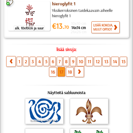
hieroglyfit 1
Yksikerroksinen taidekaavain aiheelle
hieroglyfit 1
10x10 cm
€13.
LISÄÄ KOKOJA,
70
14x14 cm
alk. 10x10cm ja suur
MUUT OPTIOT
26x26 cm
lisää sivuja:
1
2
3
4
5
6
7
8
9
10
11
12
13
14
15
16
17
18
Näytteitä sabluunoista