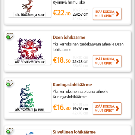
Ryömivä hirmulisko
10x25 cm
€22.
LISÄÄ KOKOJA,
10
23x57 cm
alk. 10x25cm ja suur
MUUT OPTIOT
34x85 cm
Dzen lohikäärme
Yksikerroksinen taidekaavain aiheelle Dzen
lohikäärme
10x10 cm
€18.
LISÄÄ KOKOJA,
30
25x23 cm
alk. 10x10cm ja suur
MUUT OPTIOT
55x51 cm
Kuningaslohikäärme
Yksikerroksinen sapluuna aiheelle
Kuningaslohikäärme
10x19 cm
€16.
LISÄÄ KOKOJA,
80
15x28 cm
alk. 10x19cm ja suur
MUUT OPTIOT
42x78 cm
Siivellinen lohikäärme