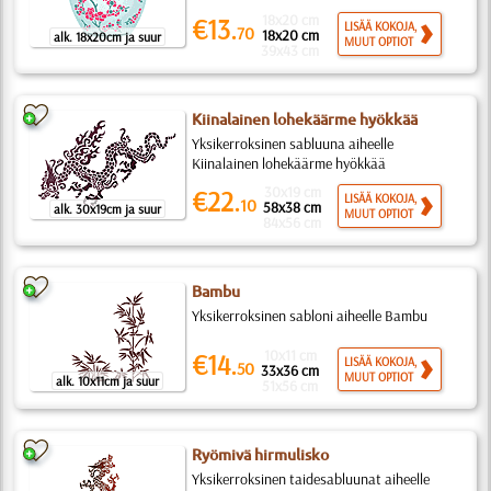
18x20 cm
€13.
LISÄÄ KOKOJA,
70
18x20 cm
alk. 18x20cm ja suur
MUUT OPTIOT
39x43 cm
Kiinalainen lohekäärme hyökkää
Yksikerroksinen sabluuna aiheelle
Kiinalainen lohekäärme hyökkää
30x19 cm
€22.
LISÄÄ KOKOJA,
10
58x38 cm
alk. 30x19cm ja suur
MUUT OPTIOT
84x56 cm
Bambu
Yksikerroksinen sabloni aiheelle Bambu
10x11 cm
€14.
LISÄÄ KOKOJA,
50
33x36 cm
MUUT OPTIOT
alk. 10x11cm ja suur
51x56 cm
Ryömivä hirmulisko
Yksikerroksinen taidesabluunat aiheelle