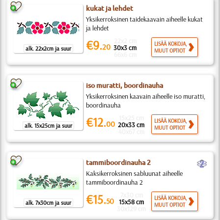
kukat ja lehdet
Yksikerroksinen taidekaavain aiheelle kukat
ja lehdet
22x2 cm
€9.
LISÄÄ KOKOJA,
20
30x3 cm
alk. 22x2cm ja suur
MUUT OPTIOT
66x6 cm
iso muratti, boordinauha
Yksikerroksinen kaavain aiheelle iso muratti,
boordinauha
15x25 cm
€12.
LISÄÄ KOKOJA,
00
20x33 cm
alk. 15x25cm ja suur
MUUT OPTIOT
40x67 cm
b
tammiboordinauha 2
Kaksikerroksinen sabluunat aiheelle
tammiboordinauha 2
7x30 cm
€15.
LISÄÄ KOKOJA,
50
15x58 cm
alk. 7x30cm ja suur
MUUT OPTIOT
30x129 cm