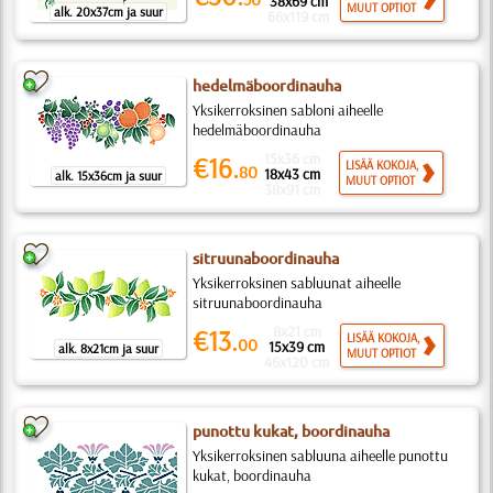
38x69 cm
MUUT OPTIOT
alk. 20x37cm ja suur
66x119 cm
hedelmäboordinauha
Yksikerroksinen sabloni aiheelle
hedelmäboordinauha
15x36 cm
€16.
LISÄÄ KOKOJA,
80
18x43 cm
alk. 15x36cm ja suur
MUUT OPTIOT
38x91 cm
sitruunaboordinauha
Yksikerroksinen sabluunat aiheelle
sitruunaboordinauha
8x21 cm
€13.
LISÄÄ KOKOJA,
00
15x39 cm
alk. 8x21cm ja suur
MUUT OPTIOT
46x120 cm
punottu kukat, boordinauha
Yksikerroksinen sabluuna aiheelle punottu
kukat, boordinauha