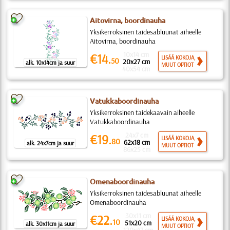
Aitovirna, boordinauha
Yksikerroksinen taidesabluunat aiheelle
Aitovirna, boordinauha
10x14 cm
€14.
LISÄÄ KOKOJA,
50
20x27 cm
alk. 10x14cm ja suur
MUUT OPTIOT
40x54 cm
Vatukkaboordinauha
Yksikerroksinen taidekaavain aiheelle
Vatukkaboordinauha
24x7 cm
€19.
LISÄÄ KOKOJA,
80
62x18 cm
alk. 24x7cm ja suur
MUUT OPTIOT
86x25 cm
Omenaboordinauha
Yksikerroksinen taidesabluunat aiheelle
Omenaboordinauha
30x11 cm
€22.
LISÄÄ KOKOJA,
10
51x20 cm
alk. 30x11cm ja suur
MUUT OPTIOT