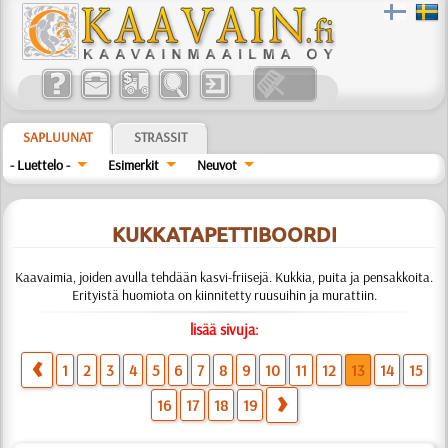
SAPLUUNAT
STRASSIT
- Luettelo -
Esimerkit
Neuvot
KUKKATAPETTIBOORDI
Kaavaimia, joiden avulla tehdään kasvi-friisejä. Kukkia, puita ja pensakkoita.
Erityistä huomiota on kiinnitetty ruusuihin ja murattiin.
lisää sivuja:
1
2
3
4
5
6
7
8
9
10
11
12
13
14
15
16
17
18
19