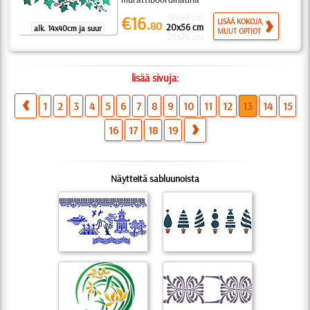
14x40 cm
€16.
LISÄÄ KOKOJA,
80
20x56 cm
alk. 14x40cm ja suur
MUUT OPTIOT
25x76 cm
lisää sivuja:
1
2
3
4
5
6
7
8
9
10
11
12
13
14
15
16
17
18
19
Näytteitä sabluunoista