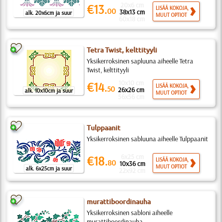
20x6 cm
€13.
LISÄÄ KOKOJA,
00
38x13 cm
alk. 20x6cm ja suur
MUUT OPTIOT
60x18 cm
Tetra Twist, kelttityyli
Yksikerroksinen sapluuna aiheelle Tetra
Twist, kelttityyli
10x10 cm
€14.
LISÄÄ KOKOJA,
50
26x26 cm
alk. 10x10cm ja suur
MUUT OPTIOT
56x56 cm
Tulppaanit
Yksikerroksinen sabluuna aiheelle Tulppaanit
6x25 cm
€18.
LISÄÄ KOKOJA,
80
10x36 cm
MUUT OPTIOT
alk. 6x25cm ja suur
22x92 cm
murattiboordinauha
Yksikerroksinen sabloni aiheelle
murattiboordinauha