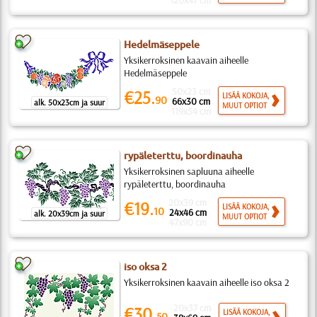
120x47 cm
Hedelmäseppele
Yksikerroksinen kaavain aiheelle
Hedelmäseppele
50x23 cm
€25.
LISÄÄ KOKOJA,
90
66x30 cm
alk. 50x23cm ja suur
MUUT OPTIOT
119x54 cm
rypäleterttu, boordinauha
Yksikerroksinen sapluuna aiheelle
rypäleterttu, boordinauha
20x39 cm
€19.
LISÄÄ KOKOJA,
10
24x46 cm
alk. 20x39cm ja suur
MUUT OPTIOT
47x90 cm
iso oksa 2
Yksikerroksinen kaavain aiheelle iso oksa 2
20x37 cm
€30.
LISÄÄ KOKOJA,
50