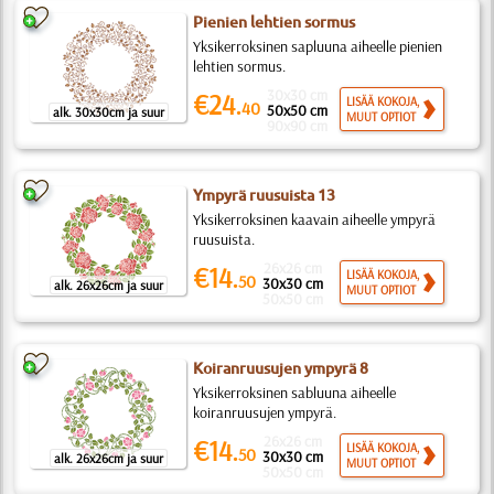
Pienien lehtien sormus
Yksikerroksinen sapluuna aiheelle pienien
lehtien sormus.
30x30 cm
€24.
LISÄÄ KOKOJA,
40
50x50 cm
alk. 30x30cm ja suur
MUUT OPTIOT
90x90 cm
Ympyrä ruusuista 13
Yksikerroksinen kaavain aiheelle ympyrä
ruusuista.
26x26 cm
€14.
LISÄÄ KOKOJA,
50
30x30 cm
alk. 26x26cm ja suur
MUUT OPTIOT
50x50 cm
Koiranruusujen ympyrä 8
Yksikerroksinen sabluuna aiheelle
koiranruusujen ympyrä.
26x26 cm
€14.
LISÄÄ KOKOJA,
50
30x30 cm
alk. 26x26cm ja suur
MUUT OPTIOT
50x50 cm