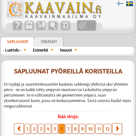
SAPLUUNAT
STRASSIT
- Luettelo -
Esimerkit
Neuvot
SAPLUUNAT PYÖREILLÄ KORISTEILLA
Eri tyylejä ja suunnittelusuuntiin kuuluvia sabloneja yhdistää yksi yhteinen
piirre - ne on kaikki tehty ympyrän muotoon tai tarkoitettu ympyrän
piirtämiseen. Se ei välttämättä ole geometrinen ympyrä, vaan
yksinkertaisesti kuvio, jossa on keskussymmetria. Tästä osiosta löydät myös
rengassabloonat.
lisää sivuja:
1
2
3
4
5
6
7
8
9
10
11
12