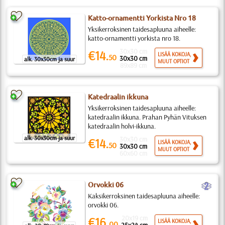
Katto-ornamentti Yorkista Nro 18
Yksikerroksinen taidesapluuna aiheelle:
katto-ornamentti yorkista nro 18.
30x30 cm
€14.
LISÄÄ KOKOJA,
50
30x30 cm
alk. 30x30cm ja suur
MUUT OPTIOT
89x89 cm
Katedraalin ikkuna
Yksikerroksinen taidesapluuna aiheelle:
katedraalin ikkuna. Prahan Pyhän Vituksen
katedraalin holvi-ikkuna.
alk. 30x30cm ja suur
30x30 cm
€14.
LISÄÄ KOKOJA,
50
30x30 cm
MUUT OPTIOT
60x60 cm
b
Orvokki 06
Kaksikerroksinen taidesapluuna aiheelle:
orvokki 06.
20x19 cm
€16.
LISÄÄ KOKOJA,
00