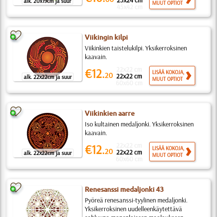
25x24 cm
alk. 20x19cm ja suur
MUUT OPTIOT
45x42 cm
Viikingin kilpi
Viikinkien taistelukilpi. Yksikerroksinen
kaavain.
22x22 cm
€12.
LISÄÄ KOKOJA,
20
22x22 cm
alk. 22x22cm ja suur
MUUT OPTIOT
60x60 cm
Viikinkien aarre
Iso kultainen medaljonki. Yksikerroksinen
kaavain.
22x22 cm
€12.
LISÄÄ KOKOJA,
20
22x22 cm
alk. 22x22cm ja suur
MUUT OPTIOT
60x60 cm
Renesanssi medaljonki 43
Pyöreä renesanssi-tyylinen medaljonki.
Yksikerroksinen uudelleenkäytettävä