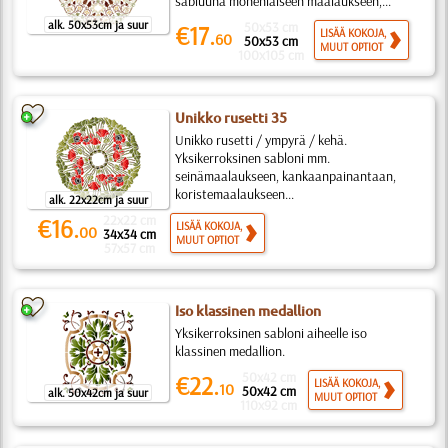
sabluuna monenlaiseen maalaukseen,...
alk. 50x53cm ja suur
50x53 cm
€17.
LISÄÄ KOKOJA,
60
50x53 cm
MUUT OPTIOT
100x105 cm
Unikko rusetti 35
Unikko rusetti / ympyrä / kehä.
Yksikerroksinen sabloni mm.
seinämaalaukseen, kankaanpainantaan,
koristemaalaukseen...
alk. 22x22cm ja suur
22x22 cm
€16.
LISÄÄ KOKOJA,
00
34x34 cm
MUUT OPTIOT
57x57 cm
Iso klassinen medallion
Yksikerroksinen sabloni aiheelle iso
klassinen medallion.
50x42 cm
€22.
LISÄÄ KOKOJA,
10
50x42 cm
alk. 50x42cm ja suur
MUUT OPTIOT
110x92 cm