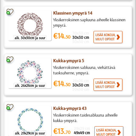
Klassinen ympyrä 14
Yksikerroksinen sapluuna aiheelle klassinen
ympyrä.
30x30 cm
€14.
LISÄÄ KOKOJA,
50
30x30 cm
alk. 30x30cm ja suur
MUUT OPTIOT
50x50 cm
Kukka-ympyrä 5
Yksikerroksinen sabluuna, viehättävä
tuoksuherne, ympyrä.
26x26 cm
€14.
LISÄÄ KOKOJA,
50
30x30 cm
alk. 26x26cm ja suur
MUUT OPTIOT
50x50 cm
Kukka-ympyrä 43
Yksikerroksinen taidesabluuna aiheelle
kukka-ympyrä.
29x29 cm
€13.
LISÄÄ KOKOJA,
70
49x49 cm
alk. 29x29cm ja suur
MUUT OPTIOT