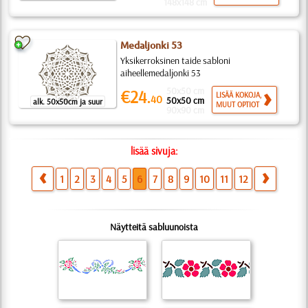
148x148 cm
Medaljonki 53
Yksikerroksinen taide sabloni
aiheellemedaljonki 53
50x50 cm
€24.
LISÄÄ KOKOJA,
40
50x50 cm
alk. 50x50cm ja suur
MUUT OPTIOT
90x90 cm
lisää sivuja:
1
2
3
4
5
6
7
8
9
10
11
12
Näytteitä sabluunoista