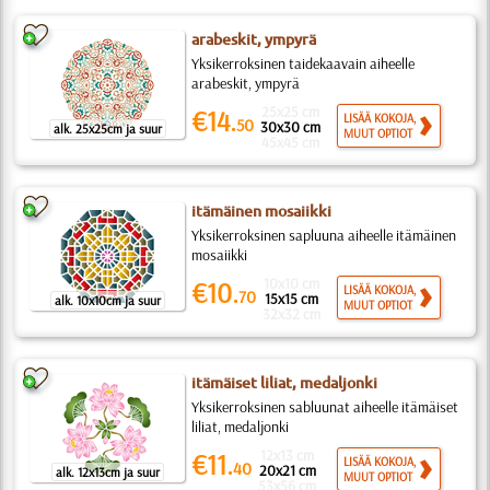
arabeskit, ympyrä
Yksikerroksinen taidekaavain aiheelle
arabeskit, ympyrä
25x25 cm
€14.
LISÄÄ KOKOJA,
50
30x30 cm
alk. 25x25cm ja suur
MUUT OPTIOT
45x45 cm
itämäinen mosaiikki
Yksikerroksinen sapluuna aiheelle itämäinen
mosaiikki
10x10 cm
€10.
LISÄÄ KOKOJA,
70
15x15 cm
alk. 10x10cm ja suur
MUUT OPTIOT
32x32 cm
itämäiset liliat, medaljonki
Yksikerroksinen sabluunat aiheelle itämäiset
liliat, medaljonki
12x13 cm
€11.
LISÄÄ KOKOJA,
40
20x21 cm
alk. 12x13cm ja suur
MUUT OPTIOT
53x56 cm