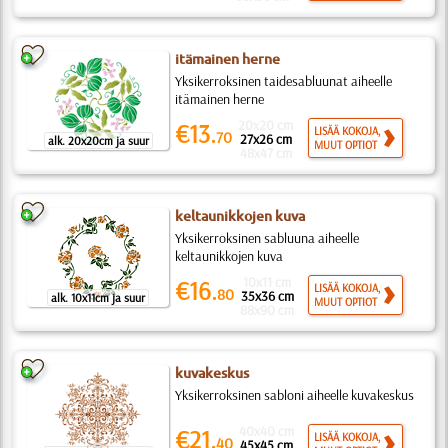
itämainen herne
Yksikerroksinen taidesabluunat aiheelle
itämainen herne
20x20 cm
€13.
LISÄÄ KOKOJA,
70
27x26 cm
alk. 20x20cm ja suur
MUUT OPTIOT
48x47 cm
keltaunikkojen kuva
Yksikerroksinen sabluuna aiheelle
keltaunikkojen kuva
10x11 cm
€16.
LISÄÄ KOKOJA,
80
35x36 cm
alk. 10x11cm ja suur
MUUT OPTIOT
88x90 cm
kuvakeskus
Yksikerroksinen sabloni aiheelle kuvakeskus
40x40 cm
€21.
LISÄÄ KOKOJA,
40
45x45 cm