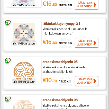
15x15 cm
€16.
LISÄÄ KOKOJA,
80
30x30 cm
alk. 15x15cm ja suur
MUUT OPTIOT
56x56 cm
riikinkukkojen ympyrä 1
Yksikerroksinen sabluuna aiheelle
riikinkukkojen ympyrä 1
15x15 cm
€16.
LISÄÄ KOKOJA,
80
30x30 cm
alk. 15x15cm ja suur
MUUT OPTIOT
56x56 cm
arabeskimedaljonki 05
Yksikerroksinen kaavain aiheelle
arabeskimedaljonki 05
8x8 cm
€10.
LISÄÄ KOKOJA,
70
15x15 cm
alk. 8x8cm ja suur
MUUT OPTIOT
60x60 cm
arabeskimedaljonki 08
Yksikerroksinen sabluunat aiheelle