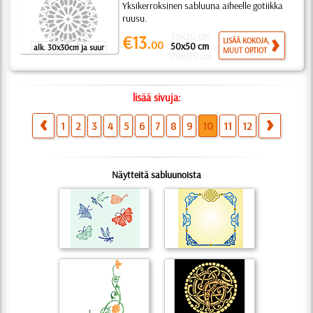
Yksikerroksinen sabluuna aiheelle gotiikka
ruusu.
30x30 cm
€13.
LISÄÄ KOKOJA,
00
50x50 cm
alk. 30x30cm ja suur
MUUT OPTIOT
170x170 cm
lisää sivuja:
1
2
3
4
5
6
7
8
9
10
11
12
Näytteitä sabluunoista