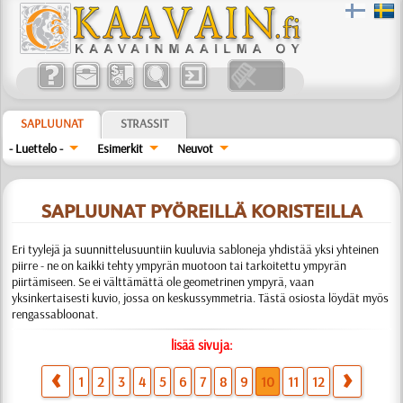
SAPLUUNAT
STRASSIT
- Luettelo -
Esimerkit
Neuvot
SAPLUUNAT PYÖREILLÄ KORISTEILLA
Eri tyylejä ja suunnittelusuuntiin kuuluvia sabloneja yhdistää yksi yhteinen
piirre - ne on kaikki tehty ympyrän muotoon tai tarkoitettu ympyrän
piirtämiseen. Se ei välttämättä ole geometrinen ympyrä, vaan
yksinkertaisesti kuvio, jossa on keskussymmetria. Tästä osiosta löydät myös
rengassabloonat.
lisää sivuja:
1
2
3
4
5
6
7
8
9
10
11
12