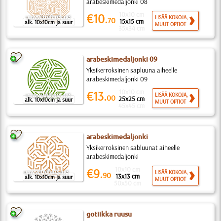
arabeskimedaljonki 08
10x10 cm
€10.
LISÄÄ KOKOJA,
70
15x15 cm
alk. 10x10cm ja suur
MUUT OPTIOT
35x34 cm
arabeskimedaljonki 09
Yksikerroksinen sapluuna aiheelle
arabeskimedaljonki 09
10x10 cm
€13.
LISÄÄ KOKOJA,
00
25x25 cm
alk. 10x10cm ja suur
MUUT OPTIOT
45x45 cm
arabeskimedaljonki
Yksikerroksinen sabluunat aiheelle
arabeskimedaljonki
10x10 cm
€9.
LISÄÄ KOKOJA,
90
13x13 cm
alk. 10x10cm ja suur
MUUT OPTIOT
50x50 cm
gotiikka ruusu