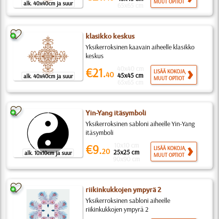
MUUT OPTIOT
alk. 40x40cm ja suur
65x65 cm
klasikko keskus
Yksikerroksinen kaavain aiheelle klasikko
keskus
40x40 cm
€21.
LISÄÄ KOKOJA,
40
45x45 cm
alk. 40x40cm ja suur
MUUT OPTIOT
65x65 cm
Yin-Yang itäsymboli
Yksikerroksinen sabloni aiheelle Yin-Yang
itäsymboli
10x10 cm
€9.
LISÄÄ KOKOJA,
20
25x25 cm
alk. 10x10cm ja suur
MUUT OPTIOT
90x90 cm
riikinkukkojen ympyrä 2
Yksikerroksinen sabloni aiheelle
riikinkukkojen ympyrä 2