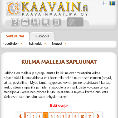
SAPLUUNAT
STRASSIT
- Luettelo -
Esimerkit
Neuvot
KULMA MALLEJA SAPLUUNAT
Sablonit eri malleja ja tyylejä, mutta kaikki ne ovat muotoiltu kulma.
Käyttämällä kulmasablonia voit koristella neliön muotoisen esineen (pöytä,
lattia, pöytäliina). Myös tämäntyyppiset kuviot, jos ne toistetaan 4 kertaa
keskipisteen ympärillä ja niiden sisäpuolella on kärkipiste, voidaan tehdä
medaljonki - keskeinen pyöreä kuvio. Toistamalla myös 4 kertaa niin, että
kärki osoittaa ulospäin, saat kehyskoristeen.
lisää sivuja:
1
2
3
4
5
6
7
8
9
10
11