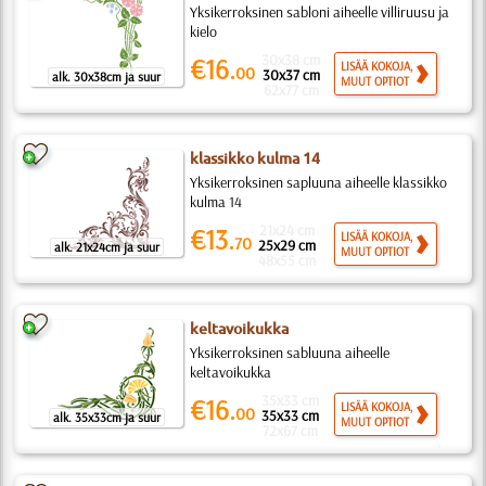
Yksikerroksinen sabloni aiheelle villiruusu ja
kielo
30x38 cm
€16.
LISÄÄ KOKOJA,
00
30x37 cm
alk. 30x38cm ja suur
MUUT OPTIOT
62x77 cm
klassikko kulma 14
Yksikerroksinen sapluuna aiheelle klassikko
kulma 14
21x24 cm
€13.
LISÄÄ KOKOJA,
70
25x29 cm
alk. 21x24cm ja suur
MUUT OPTIOT
48x55 cm
keltavoikukka
Yksikerroksinen sabluuna aiheelle
keltavoikukka
35x33 cm
€16.
LISÄÄ KOKOJA,
00
35x33 cm
alk. 35x33cm ja suur
MUUT OPTIOT
72x67 cm