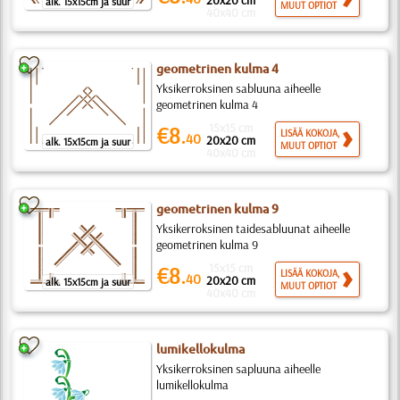
20x20 cm
alk. 15x15cm ja suur
MUUT OPTIOT
40x40 cm
geometrinen kulma 4
Yksikerroksinen sabluuna aiheelle
geometrinen kulma 4
15x15 cm
€8.
LISÄÄ KOKOJA,
40
20x20 cm
alk. 15x15cm ja suur
MUUT OPTIOT
40x40 cm
geometrinen kulma 9
Yksikerroksinen taidesabluunat aiheelle
geometrinen kulma 9
15x15 cm
€8.
LISÄÄ KOKOJA,
40
20x20 cm
alk. 15x15cm ja suur
MUUT OPTIOT
40x40 cm
lumikellokulma
Yksikerroksinen sapluuna aiheelle
lumikellokulma