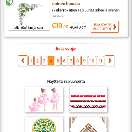
sininen humala
Yksikerroksinen sabluunat aiheelle sininen
humala
40x41 cm
€19.
LISÄÄ KOKOJA,
10
40x40 cm
alk. 40x41cm ja suur
MUUT OPTIOT
60x60 cm
lisää sivuja:
1
2
3
4
5
6
7
8
9
10
11
Näytteitä sabluunoista