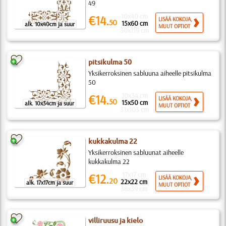
49
10x40 cm
€14.
LISÄÄ KOKOJA,
50
15x60 cm
alk. 10x40cm ja suur
MUUT OPTIOT
30x119 cm
pitsikulma 50
Yksikerroksinen sabluuna aiheelle pitsikulma
50
10x34 cm
€14.
LISÄÄ KOKOJA,
50
15x50 cm
alk. 10x34cm ja suur
MUUT OPTIOT
31x103 cm
kukkakulma 22
Yksikerroksinen sabluunat aiheelle
kukkakulma 22
17x17 cm
€12.
LISÄÄ KOKOJA,
20
22x22 cm
alk. 17x17cm ja suur
MUUT OPTIOT
38x39 cm
villiruusu ja kielo