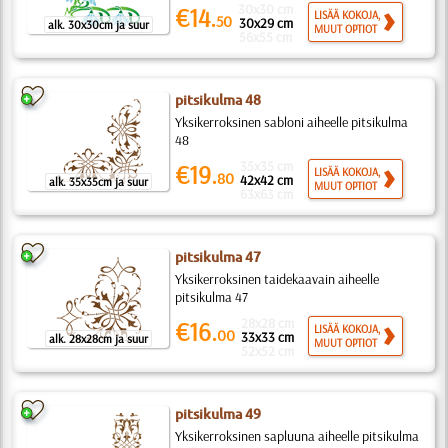
30x30 cm
€14.
LISÄÄ KOKOJA,
50
30x29 cm
alk. 30x30cm ja suur
MUUT OPTIOT
56x55 cm
pitsikulma 48
Yksikerroksinen sabloni aiheelle pitsikulma
48
35x35 cm
€19.
LISÄÄ KOKOJA,
80
42x42 cm
alk. 35x35cm ja suur
MUUT OPTIOT
63x63 cm
pitsikulma 47
Yksikerroksinen taidekaavain aiheelle
pitsikulma 47
28x28 cm
€16.
LISÄÄ KOKOJA,
00
33x33 cm
alk. 28x28cm ja suur
MUUT OPTIOT
52x52 cm
pitsikulma 49
Yksikerroksinen sapluuna aiheelle pitsikulma