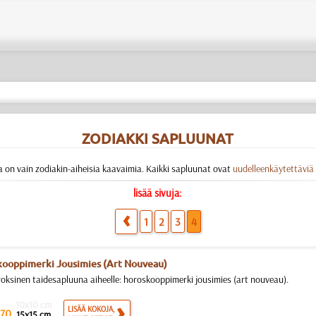
ZODIAKKI SAPLUUNAT
 on vain zodiakin-aiheisia kaavaimia. Kaikki sapluunat ovat
uudelleenkäytettäviä
lisää sivuja:
1
2
3
4
ooppimerki Jousimies (Art Nouveau)
roksinen taidesapluuna aiheelle: horoskooppimerki jousimies (art nouveau).
10x10 cm
LISÄÄ KOKOJA,
70
15x15 cm