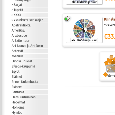
alk. 10x10cm ja suur
> Sarjat
> Tapetit
> XXXL
Kiinal
> Yksinkertaiset sarjat
Yksikerr
Abstraktioita
Amerikka
€33
Arabesque
Arkkitehtuuri
alk. 56x56cm ja suur
Art Nuovo ja Art Deco
Asteekit
Avaruus
Dinosaurukset
Efesos-kaupunki
Egypti
Eläimet
Ennen Kolumbusta
Esineet
Fantasia
Harsuuntuminen
Hedelmät
Hohloma
Hymiöt