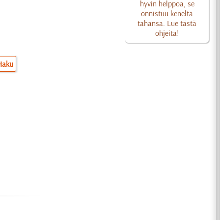
hyvin helppoa, se
onnistuu keneltä
tahansa. Lue tästä
ohjeita!
Haku