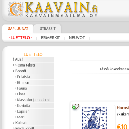
SAPLUUNAT
STRASSIT
- LUETTELO -
ESIMERKIT
NEUVOT
|
|
|
- LUETTELO -
! ALE !
> > Oma teksti
Tässä kokoelmassa
> Boordi
Erilaista
Etninen
Fauna
Flora
Klassikko ja moderni
Kuvioita
Horosk
Lapsien
Yksiker
Meri
> Kulmat
€10.
> Medaljongit