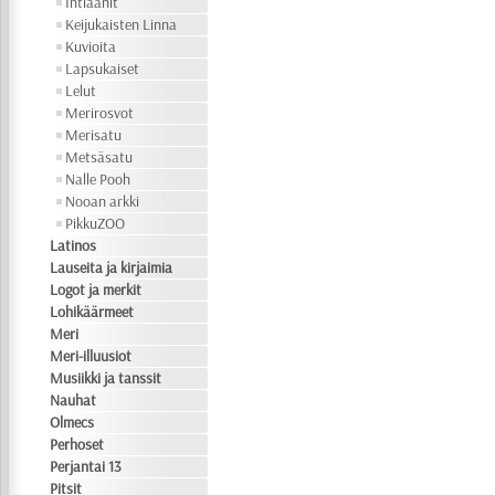
Intiaanit
Keijukaisten Linna
Kuvioita
Lapsukaiset
Lelut
Merirosvot
Merisatu
Metsäsatu
Nalle Pooh
Nooan arkki
PikkuZOO
Latinos
Lauseita ja kirjaimia
Logot ja merkit
Lohikäärmeet
Meri
Meri-illuusiot
Musiikki ja tanssit
Nauhat
Olmecs
Perhoset
Perjantai 13
Pitsit