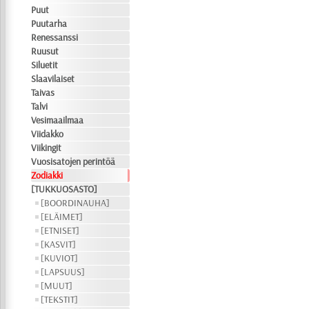
Puut
Puutarha
Renessanssi
Ruusut
Siluetit
Slaavilaiset
Taivas
Talvi
Vesimaailmaa
Viidakko
Viikingit
Vuosisatojen perintöä
Zodiakki
[TUKKUOSASTO]
[BOORDINAUHA]
[ELÄIMET]
[ETNISET]
[KASVIT]
[KUVIOT]
[LAPSUUS]
[MUUT]
[TEKSTIT]