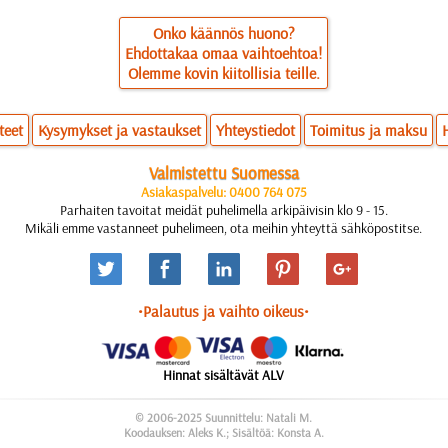
Onko käännös huono?
Ehdottakaa omaa vaihtoehtoa!
Olemme kovin kiitollisia teille.
teet
Kysymykset ja vastaukset
Yhteystiedot
Toimitus ja maksu
Valmistettu Suomessa
Asiakaspalvelu: 0400 764 075
Parhaiten tavoitat meidät puhelimella arkipäivisin klo 9 - 15.
Mikäli emme vastanneet puhelimeen, ota meihin yhteyttä sähköpostitse.
•Palautus ja vaihto oikeus•
Hinnat sisältävät ALV
© 2006-2025 Suunnittelu: Natali M.
Koodauksen: Aleks K.; Sisältöä: Konsta A.