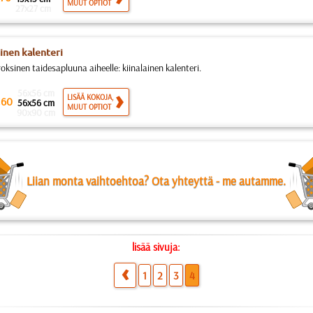
MUUT OPTIOT
27x27 cm
ainen kalenteri
oksinen taidesapluuna aiheelle: kiinalainen kalenteri.
56x56 cm
.
LISÄÄ KOKOJA,
60
56x56 cm
MUUT OPTIOT
90x90 cm
Liian monta vaihtoehtoa? Ota yhteyttä - me autamme.
lisää sivuja:
1
2
3
4