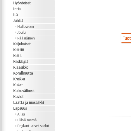
Hyönteiset
Intia
Itä
Juhlat
Halloween
Joulu
Tuot
Pääsiäinen
Keijukaiset
Keittiö
Keltit
Keskiajat
Klassikko
Koralliriutta
Kreikka
Kukat
Kulkuvälineet
Kuviot
Laatta ja mosaiikki
Lapsuus
Alisa
Elävä metsä
Englantilaiset sadut