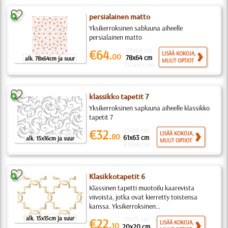
persialainen matto
Yksikerroksinen sabluuna aiheelle
persialainen matto
78x64 cm
€64.
LISÄÄ KOKOJA,
00
78x64 cm
alk. 78x64cm ja suur
MUUT OPTIOT
110x90 cm
klassikko tapetit 7
Yksikerroksinen sapluuna aiheelle klassikko
tapetit 7
15x16 cm
€32.
LISÄÄ KOKOJA,
80
61x63 cm
alk. 15x16cm ja suur
MUUT OPTIOT
91x94 cm
Klasikkotapetit 6
Klassinen tapetti muotoilu kaarevista
viivoista, jotka ovat kierretty toistensa
kanssa. Yksikerroksinen...
alk. 15x15cm ja suur
15x15 cm
€22.
LISÄÄ KOKOJA,
10
20x20 cm