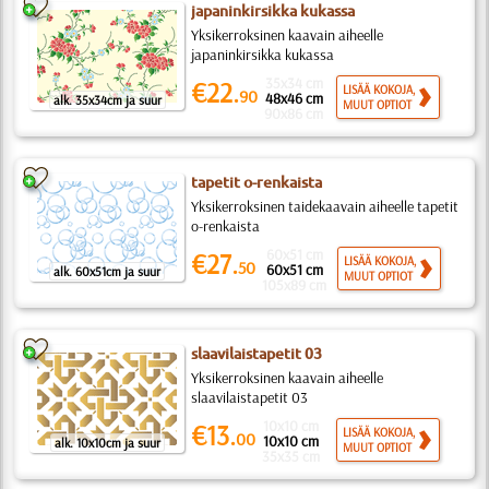
japaninkirsikka kukassa
Yksikerroksinen kaavain aiheelle
japaninkirsikka kukassa
35x34 cm
€22.
LISÄÄ KOKOJA,
90
48x46 cm
alk. 35x34cm ja suur
MUUT OPTIOT
90x86 cm
tapetit o-renkaista
Yksikerroksinen taidekaavain aiheelle tapetit
o-renkaista
60x51 cm
€27.
LISÄÄ KOKOJA,
50
60x51 cm
alk. 60x51cm ja suur
MUUT OPTIOT
105x89 cm
slaavilaistapetit 03
Yksikerroksinen kaavain aiheelle
slaavilaistapetit 03
10x10 cm
€13.
LISÄÄ KOKOJA,
00
10x10 cm
alk. 10x10cm ja suur
MUUT OPTIOT
35x35 cm