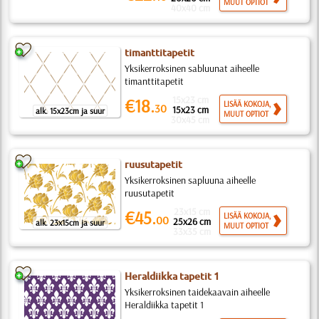
MUUT OPTIOT
40x40 cm
timanttitapetit
Yksikerroksinen sabluunat aiheelle
timanttitapetit
15x23 cm
€18.
LISÄÄ KOKOJA,
30
15x23 cm
alk. 15x23cm ja suur
MUUT OPTIOT
30x45 cm
ruusutapetit
Yksikerroksinen sapluuna aiheelle
ruusutapetit
23x15 cm
€45.
LISÄÄ KOKOJA,
00
25x26 cm
alk. 23x15cm ja suur
MUUT OPTIOT
33x35 cm
Heraldiikka tapetit 1
Yksikerroksinen taidekaavain aiheelle
Heraldiikka tapetit 1