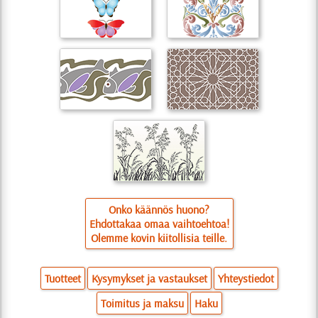
Onko käännös huono?
Ehdottakaa omaa vaihtoehtoa!
Olemme kovin kiitollisia teille.
Tuotteet
Kysymykset ja vastaukset
Yhteystiedot
Toimitus ja maksu
Haku