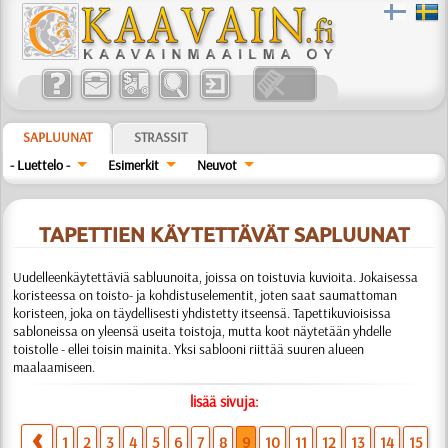
SAPLUUNAT
STRASSIT
- Luettelo -
Esimerkit
Neuvot
TAPETTIEN KÄYTETTÄVÄT SAPLUUNAT
Uudelleenkäytettäviä sabluunoita, joissa on toistuvia kuvioita. Jokaisessa
koristeessa on toisto- ja kohdistuselementit, joten saat saumattoman
koristeen, joka on täydellisesti yhdistetty itseensä. Tapettikuvioisissa
sabloneissa on yleensä useita toistoja, mutta koot näytetään yhdelle
toistolle - ellei toisin mainita. Yksi sablooni riittää suuren alueen
maalaamiseen.
lisää sivuja:
1
2
3
4
5
6
7
8
9
10
11
12
13
14
15