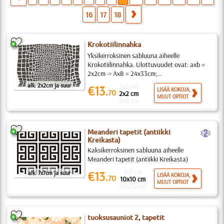
16
17
18
Krokotiilinnahka
Yksikerroksinen sabluuna aiheelle
Krokotiilinnahka. Ulottuvuudet ovat: axb =
2x2cm -> AxB = 24x33cm;...
alk. 2x2cm ja suur
2x2 cm
€13.
LISÄÄ KOKOJA,
70
2x2 cm
MUUT OPTIOT
6x6 cm
b
Meanderi tapetit (antiikki
Kreikasta)
Kaksikerroksinen sabluuna aiheelle
Meanderi tapetit (antiikki Kreikasta)
7x7 cm
€13.
alk. 7x7cm ja suur
LISÄÄ KOKOJA,
70
10x10 cm
MUUT OPTIOT
30x30 cm
tuoksusauniot 2, tapetit