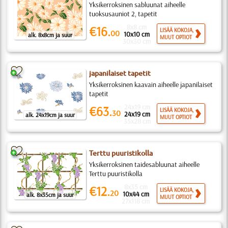
Yksikerroksinen sabluunat aiheelle
tuoksusauniot 2, tapetit
8x8 cm
€16.
LISÄÄ KOKOJA,
00
10x10 cm
alk. 8x8cm ja suur
MUUT OPTIOT
30x30 cm
japanilaiset tapetit
Yksikerroksinen kaavain aiheelle japanilaiset
tapetit
24x19 cm
€63.
LISÄÄ KOKOJA,
30
24x19 cm
alk. 24x19cm ja suur
MUUT OPTIOT
35x28 cm
Terttu puuristikolla
Yksikerroksinen taidesabluunat aiheelle
Terttu puuristikolla
8x35 cm
€12.
LISÄÄ KOKOJA,
20
10x44 cm
alk. 8x35cm ja suur
MUUT OPTIOT
27x118 cm