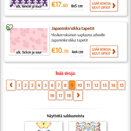
6x4 cm
€17.
LISÄÄ KOKOJA,
60
8x5 cm
alk. 6x4cm ja suur
MUUT OPTIOT
21x14 cm
Japaninkirsikka tapetit
Yksikerroksinen sapluuna aiheelle
Japaninkirsikka tapetit
3x3 cm
€10.
LISÄÄ KOKOJA,
70
4x4 cm
alk. 3x3cm ja suur
MUUT OPTIOT
21x21 cm
lisää sivuja:
1
2
3
4
5
6
7
8
9
10
11
12
13
14
15
16
17
18
Näytteitä sabluunoista