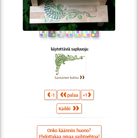
käytettäviä sapluuoja:
Saniainen kulma
-1
palaa
+1
Kaikki
Onko käännös huono?
Ehdottakaa omaa vaihtoehtoa!