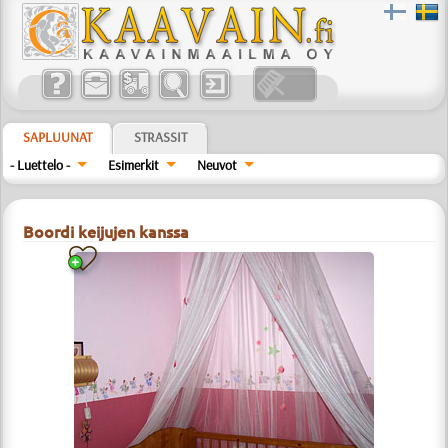
SAPLUUNAT
STRASSIT
- Luettelo -
Esimerkit
Neuvot
Boordi keijujen kanssa