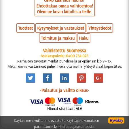
Onko käännös huono?
Ehdottakaa omaa vaihtoehtoa!
Olemme kovin kiitollisia teille.
Tuotteet
Kysymykset ja vastaukset
Yhteystiedot
Toimitus ja maksu
Haku
Valmistettu Suomessa
Asiakaspalvelu: 0400 764 075
Parhaiten tavoitat meidät puhelimella arkipäivisin klo 9 - 15.
Mikäli emme vastanneet puhelimeen, ota meihin yhteyttä sähköpostitse.
•Palautus ja vaihto oikeus•
Hinnat sisältävät ALV
Käytämme sivuillamme evästeitä käyttäjäkokemuksen
Hyväksy
© 2006-2025 Suunnittelu: Natali M.
Koodauksen: Aleks K.; Sisältöä: Konsta A.
parantamiseksi:
tietosuojaselosteesta.