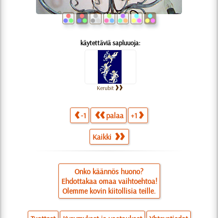
käytettäviä sapluuoja:
Kerubit
-1
palaa
+1
Kaikki
Onko käännös huono?
Ehdottakaa omaa vaihtoehtoa!
Olemme kovin kiitollisia teille.