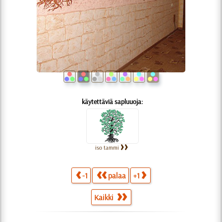
käytettäviä sapluuoja:
iso tammi
-1
palaa
+1
Kaikki