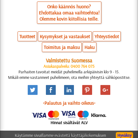
Onko käännös huono?
Ehdottakaa omaa vaihtoehtoa!
Olemme kovin kiitollisia teille.
Tuotteet
Kysymykset ja vastaukset
Yhteystiedot
Toimitus ja maksu
Haku
Valmistettu Suomessa
Asiakaspalvelu: 0400 764 075
Parhaiten tavoitat meidät puhelimella arkipäivisin klo 9 - 15.
Mikäli emme vastanneet puhelimeen, ota meihin yhteyttä sähköpostitse.
•Palautus ja vaihto oikeus•
Hinnat sisältävät ALV
Käytämme sivuillamme evästeitä käyttäjäkokemuksen
Hyväksy
© 2006-2025 Suunnittelu: Natali M.