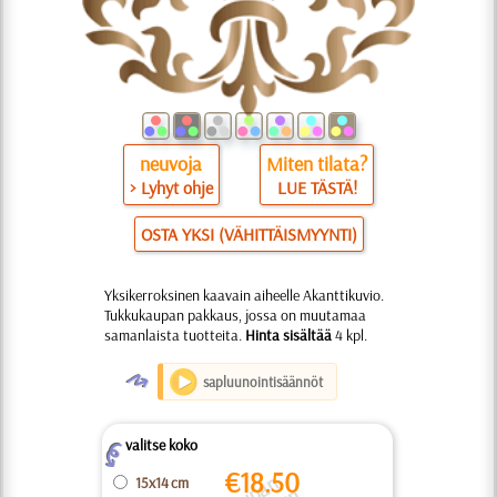
neuvoja
Miten tilata?
> Lyhyt ohje
LUE TÄSTÄ!
OSTA YKSI (VÄHITTÄISMYYNTI)
Yksikerroksinen kaavain aiheelle Akanttikuvio.
Tukkukaupan pakkaus, jossa on muutamaa
samanlaista tuotteita.
Hinta sisältää
4 kpl.
O
sapluunointisäännöt
valitse koko
Z
€
18.50
15x14 cm