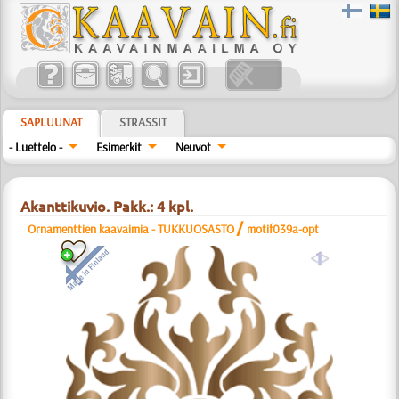
SAPLUUNAT
STRASSIT
- Luettelo -
Esimerkit
Neuvot
Akanttikuvio. Pakk.: 4 kpl.
/
Ornamenttien kaavaimia - TUKKUOSASTO
motif039a-opt
a