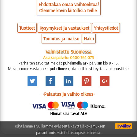
Ehdottakaa omaa vaihtoehtoa!
Olemme kovin kiitollisia teille.
Tuotteet
Kysymykset ja vastaukset
Yhteystiedot
Toimitus ja maksu
Haku
Valmistettu Suomessa
Asiakaspalvelu: 0400 764 075
Parhaiten tavoitat meidät puhelimella arkipäivisin klo 9 - 15.
Mikäli emme vastanneet puhelimeen, ota meihin yhteyttä sähköpostitse.
•Palautus ja vaihto oikeus•
Hinnat sisältävät ALV
Käytämme sivuillamme evästeitä käyttäjäkokemuksen
Hyväksy
© 2006-2025 Suunnittelu: Natali M.
Koodauksen: Aleks K.; Sisältöä: Konsta A.
parantamiseksi:
tietosuojaselosteesta.