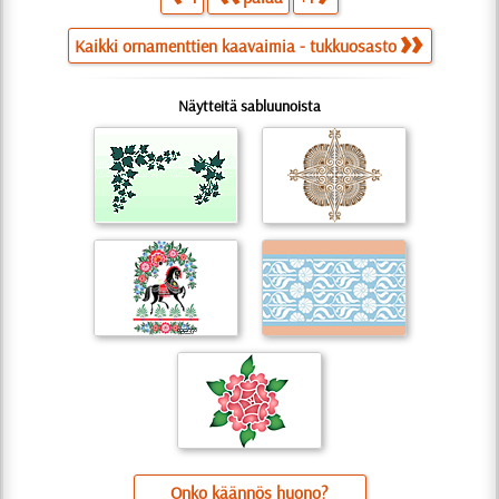
Kaikki ornamenttien kaavaimia - tukkuosasto
Näytteitä sabluunoista
Onko käännös huono?