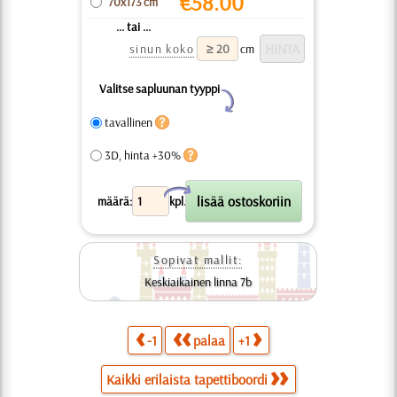
€
58.00
70x173 cm
... tai ...
sinun koko
cm
Valitse sapluunan tyyppi
Y
tavallinen
3D, hinta +30%
X
määrä:
kpl.
Sopivat mallit:
Keskiaikainen linna 7b
-1
palaa
+1
Kaikki erilaista tapettiboordi