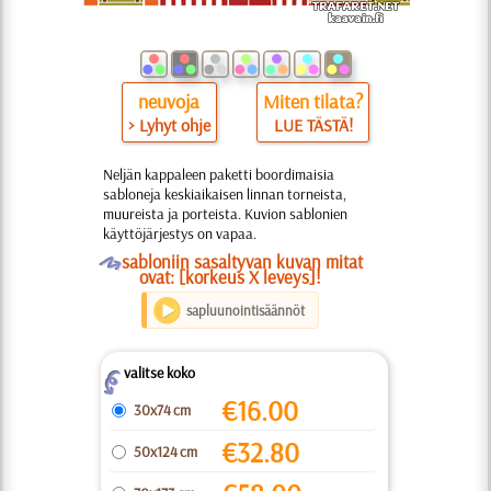
neuvoja
Miten tilata?
> Lyhyt ohje
LUE TÄSTÄ!
Neljän kappaleen paketti boordimaisia
sabloneja keskiaikaisen linnan torneista,
muureista ja porteista. Kuvion sablonien
käyttöjärjestys on vapaa.
O
sabloniin sasaltyvan kuvan mitat
ovat: [korkeus X leveys]!
sapluunointisäännöt
valitse koko
Z
€
16.00
30x74 cm
€
32.80
50x124 cm