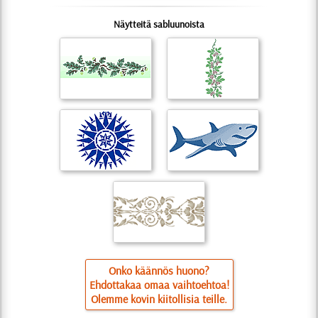
Näytteitä sabluunoista
Onko käännös huono?
Ehdottakaa omaa vaihtoehtoa!
Olemme kovin kiitollisia teille.