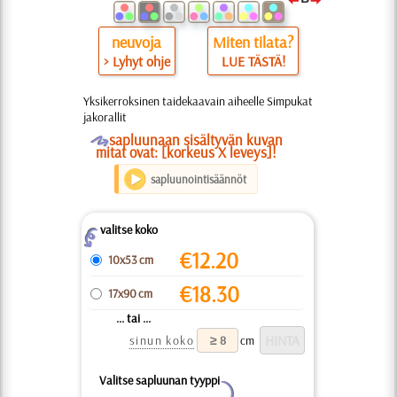
neuvoja
Miten tilata?
> Lyhyt ohje
LUE TÄSTÄ!
Yksikerroksinen taidekaavain aiheelle Simpukat
jakorallit
O
sapluunaan sisältyvän kuvan
mitat ovat: [korkeus X leveys]!
sapluunointisäännöt
valitse koko
Z
€
12.20
10x53 cm
€
18.30
17x90 cm
... tai ...
sinun koko
cm
Valitse sapluunan tyyppi
Y