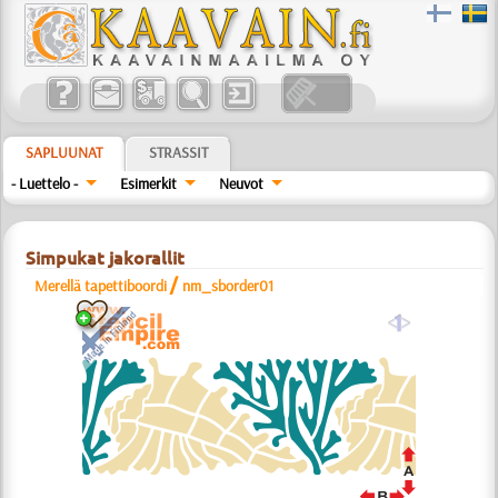
SAPLUUNAT
STRASSIT
- Luettelo -
Esimerkit
Neuvot
Simpukat jakorallit
/
Merellä tapettiboordi
nm_sborder01
a