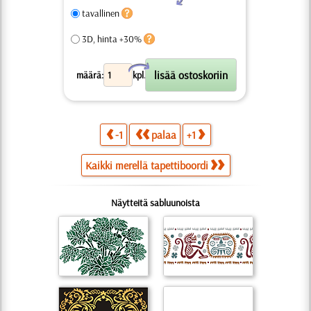
tavallinen
3D, hinta +30%
X
määrä:
kpl.
-1
palaa
+1
Kaikki merellä tapettiboordi
Näytteitä sabluunoista