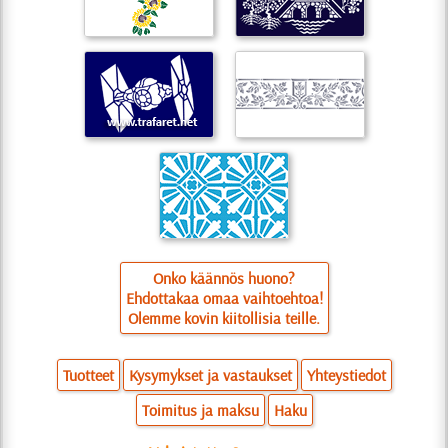
Onko käännös huono?
Ehdottakaa omaa vaihtoehtoa!
Olemme kovin kiitollisia teille.
Tuotteet
Kysymykset ja vastaukset
Yhteystiedot
Toimitus ja maksu
Haku