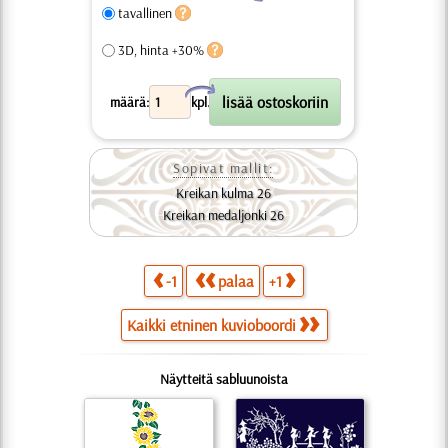
tavallinen
3D, hinta +30%
X
määrä:
kpl.
Sopivat mallit:
Kreikan kulma 26
Kreikan medaljonki 26
-1
palaa
+1
Kaikki etninen kuvioboordi
Näytteitä sabluunoista