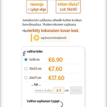
neuvoja
Miten tilata?
> Lyhyt ohje
LUE TÄSTÄ!
Seinäkoriste sabloona aiheelle Kolme Kreikan
boordinauhaa. Yksikerroksinen sapluuna.
O
merkitty kokonaisen kuvan koot.
sapluunointisäännöt
valitse koko
Z
€
6.90
5x18 cm
€
7.60
10x35 cm
€
17.60
20x71 cm
... tai ...
sinun koko
cm
Valitse sapluunan tyyppi
Y