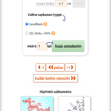
sinun koko
cm
Valitse sapluunan tyyppi
Y
tavallinen
3D, hinta +30%
X
määrä:
kpl.
-1
palaa
+1
Kaikki keittiö stensiilit
Näytteitä sabluunoista