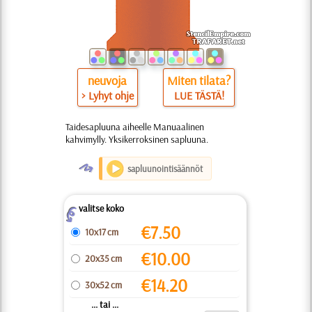
neuvoja
Miten tilata?
> Lyhyt ohje
LUE TÄSTÄ!
Taidesapluuna aiheelle Manuaalinen
kahvimylly. Yksikerroksinen sapluuna.
O
sapluunointisäännöt
valitse koko
Z
€
7.50
10x17 cm
€
10.00
20x35 cm
€
14.20
30x52 cm
... tai ...