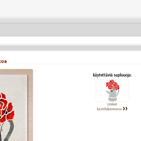
koa
käytettäviä sapluuoja:
Unikot
kastelukannussa