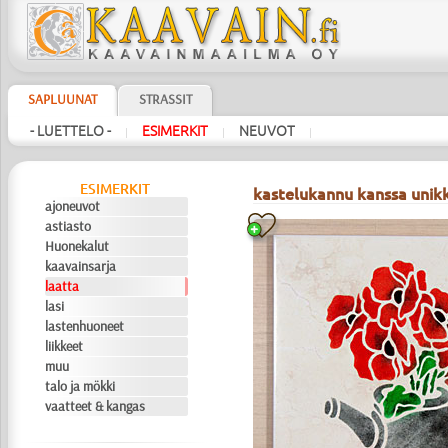
SAPLUUNAT
STRASSIT
- LUETTELO -
ESIMERKIT
NEUVOT
|
|
|
ESIMERKIT
kastelukannu kanssa unik
ajoneuvot
astiasto
Huonekalut
kaavainsarja
laatta
lasi
lastenhuoneet
liikkeet
muu
talo ja mökki
vaatteet & kangas