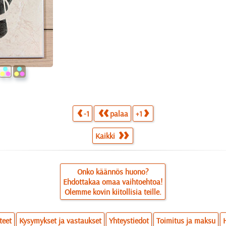
-1
palaa
+1
Kaikki
Onko käännös huono?
Ehdottakaa omaa vaihtoehtoa!
Olemme kovin kiitollisia teille.
teet
Kysymykset ja vastaukset
Yhteystiedot
Toimitus ja maksu