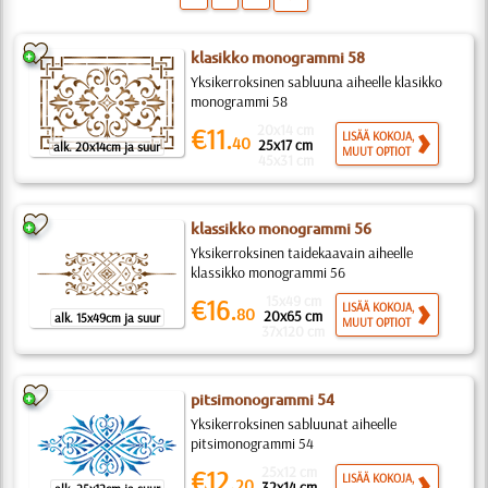
klasikko monogrammi 58
Yksikerroksinen sabluuna aiheelle klasikko
monogrammi 58
20x14 cm
€11.
LISÄÄ KOKOJA,
40
25x17 cm
alk. 20x14cm ja suur
MUUT OPTIOT
45x31 cm
klassikko monogrammi 56
Yksikerroksinen taidekaavain aiheelle
klassikko monogrammi 56
15x49 cm
€16.
LISÄÄ KOKOJA,
80
20x65 cm
alk. 15x49cm ja suur
MUUT OPTIOT
37x120 cm
pitsimonogrammi 54
Yksikerroksinen sabluunat aiheelle
pitsimonogrammi 54
25x12 cm
€12.
LISÄÄ KOKOJA,
20
32x14 cm