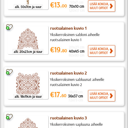
50x7 cm
€13.
LISÄÄ KOKOJA,
00
70x10 cm
alk. 50x7cm ja suur
MUUT OPTIOT
120x17 cm
ruotsalainen kuvio 1
Yksikerroksinen sabloni aiheelle
ruotsalainen kuvio 1
20x23 cm
€19.
LISÄÄ KOKOJA,
80
40x45 cm
alk. 20x23cm ja suur
MUUT OPTIOT
80x90 cm
ruotsalainen kuvio 2
Yksikerroksinen sabluunat aiheelle
ruotsalainen kuvio 2
18x19 cm
€17.
LISÄÄ KOKOJA,
60
36x37 cm
alk. 18x19cm ja suur
MUUT OPTIOT
72x73 cm
ruotsalainen kuvio 3
Yksikerroksinen sapluuna aiheelle