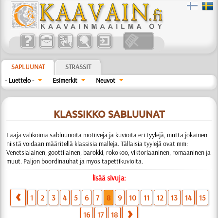
SAPLUUNAT
STRASSIT
- Luettelo -
Esimerkit
Neuvot
KLASSIKKO SABLUUNAT
Laaja valikoima sabluunoita motiiveja ja kuvioita eri tyylejä, mutta jokainen
niistä voidaan määritellä klassisia malleja. Tällaisia tyylejä ovat mm:
Venetsialainen, goottilainen, barokki, rokokoo, viktoriaaninen, romaaninen ja
muut. Paljon boordinauhat ja myös tapettikuvioita.
lisää sivuja:
1
2
3
4
5
6
7
8
9
10
11
12
13
14
15
16
17
18