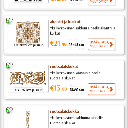
alk. 25x12cm ja suur
MUUT OPTIOT
67x30 cm
akantti ja kurkut
Yksikerroksinen sabloni aiheelle akantti ja
kurkut
30x30 cm
€21.
LISÄÄ KOKOJA,
40
45x45 cm
alk. 30x30cm ja suur
MUUT OPTIOT
92x92 cm
ruotsalaiskukat
Yksikerroksinen kaavain aiheelle
ruotsalaiskukat
8x22 cm
€13.
LISÄÄ KOKOJA,
00
15x41 cm
alk. 8x22cm ja suur
MUUT OPTIOT
42x113 cm
ruotsalaiskukka
Yksikerroksinen sabluuna aiheelle
ruotsalaiskukka