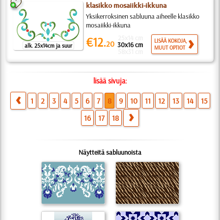
klasikko mosaiikki-ikkuna
Yksikerroksinen sabluuna aiheelle klasikko
mosaiikki-ikkuna
25x14 cm
€12.
LISÄÄ KOKOJA,
20
30x16 cm
alk. 25x14cm ja suur
MUUT OPTIOT
58x31 cm
lisää sivuja:
1
2
3
4
5
6
7
8
9
10
11
12
13
14
15
16
17
18
Näytteitä sabluunoista