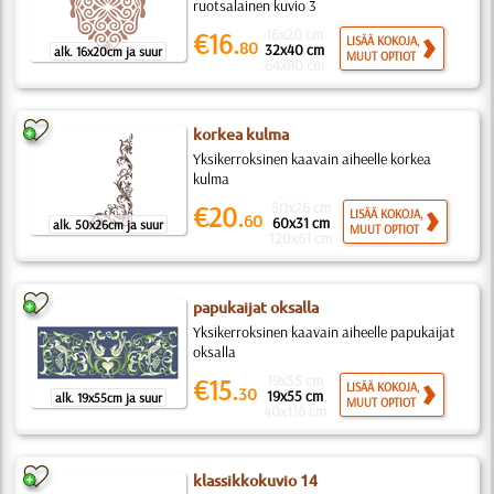
ruotsalainen kuvio 3
16x20 cm
€16.
LISÄÄ KOKOJA,
80
32x40 cm
alk. 16x20cm ja suur
MUUT OPTIOT
64x80 cm
korkea kulma
Yksikerroksinen kaavain aiheelle korkea
kulma
50x26 cm
€20.
LISÄÄ KOKOJA,
60
60x31 cm
alk. 50x26cm ja suur
MUUT OPTIOT
120x61 cm
papukaijat oksalla
Yksikerroksinen kaavain aiheelle papukaijat
oksalla
19x55 cm
€15.
LISÄÄ KOKOJA,
30
19x55 cm
alk. 19x55cm ja suur
MUUT OPTIOT
40x116 cm
klassikkokuvio 14