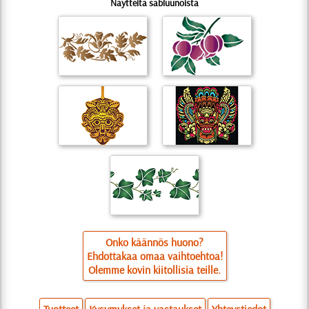
Näytteitä sabluunoista
Onko käännös huono?
Ehdottakaa omaa vaihtoehtoa!
Olemme kovin kiitollisia teille.