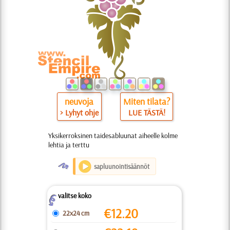
neuvoja
Miten tilata?
> Lyhyt ohje
LUE TÄSTÄ!
Yksikerroksinen taidesabluunat aiheelle kolme
lehtia ja terttu
O
sapluunointisäännöt
valitse koko
Z
€
12.20
22x24 cm