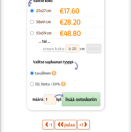
valitse koko
Z
€
17.60
25x27 cm
€
28.20
38x41 cm
€
48.80
55x59 cm
... tai ...
sinun koko
cm
Valitse sapluunan tyyppi
Y
tavallinen
3D, hinta +30%
X
määrä:
kpl.
-1
palaa
+1