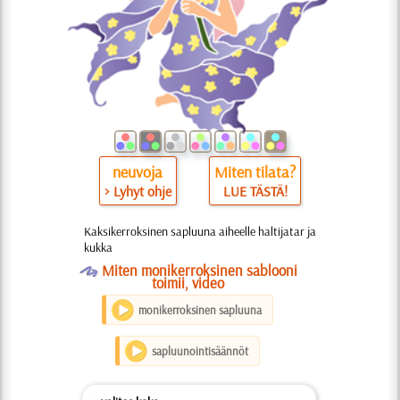
neuvoja
Miten tilata?
> Lyhyt ohje
LUE TÄSTÄ!
Kaksikerroksinen sapluuna aiheelle haltijatar ja
kukka
O
Miten monikerroksinen sablooni
toimii, video
monikerroksinen sapluuna
sapluunointisäännöt