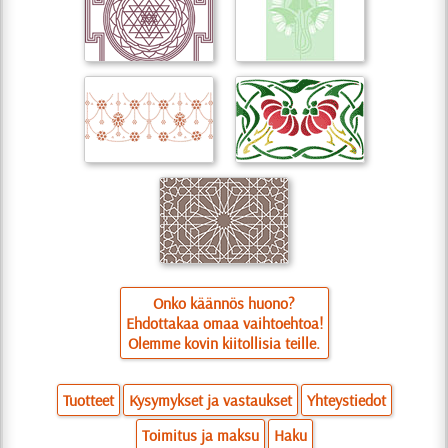
Onko käännös huono?
Ehdottakaa omaa vaihtoehtoa!
Olemme kovin kiitollisia teille.
Tuotteet
Kysymykset ja vastaukset
Yhteystiedot
Toimitus ja maksu
Haku