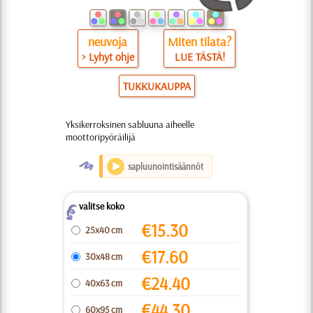
neuvoja
Miten tilata?
> Lyhyt ohje
LUE TÄSTÄ!
TUKKUKAUPPA
Yksikerroksinen sabluuna aiheelle
moottoripyöräilijä
O
sapluunointisäännöt
valitse koko
Z
€
15.30
25x40 cm
€
17.60
30x48 cm
€
24.40
40x63 cm
€
44.30
60x95 cm