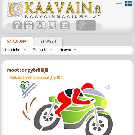
SAPLUUNAT
STRASSIT
- Luettelo -
Esimerkit
Neuvot
moottoripyöräilijä
/
Kulkuvälineet sabluunat
js106
a