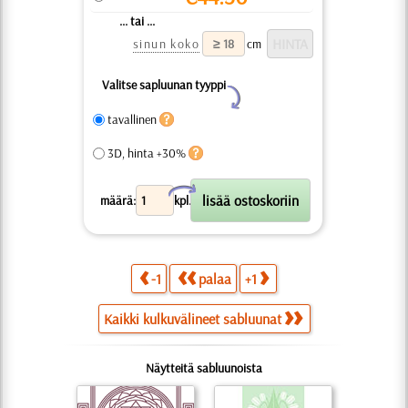
... tai ...
sinun koko
cm
Valitse sapluunan tyyppi
Y
tavallinen
3D, hinta +30%
X
määrä:
kpl.
-1
palaa
+1
Kaikki kulkuvälineet sabluunat
Näytteitä sabluunoista