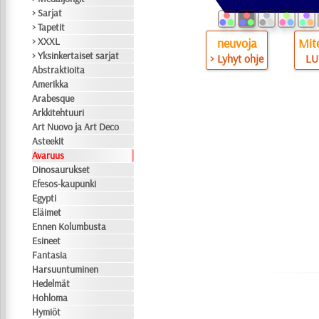
> Sarjat
> Tapetit
> XXXL
neuvoja
Mite
> Yksinkertaiset sarjat
> Lyhyt ohje
LU
Abstraktioita
Amerikka
Arabesque
Arkkitehtuuri
Art Nuovo ja Art Deco
Asteekit
Avaruus
Dinosaurukset
Efesos-kaupunki
Egypti
Eläimet
Ennen Kolumbusta
Esineet
Fantasia
Harsuuntuminen
Hedelmät
Hohloma
Hymiöt