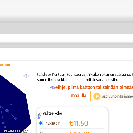
ter008
a
tähdistö Kentauri (Centaurus). Yksikerroksinen sabluuna.
suunnilleen kaikkien muihin tähdistösarjan kuviin.
O
vihje: piirrä kattoon tai seinään pime
maalilla.
sapluunointisäännö
valitse koko
Z
€
11.50
42x19 cm