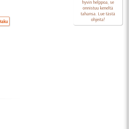
hyvin helppoa, se
onnistuu keneltä
tahansa. Lue tästä
ohjeita!
Haku