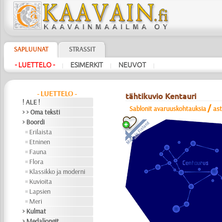
SAPLUUNAT
STRASSIT
- LUETTELO -
ESIMERKIT
NEUVOT
|
|
|
- LUETTELO -
tähtikuvio Kentauri
! ALE !
/
Sablonit avaruuskohtauksia
as
> > Oma teksti
> Boordi
Erilaista
Etninen
Fauna
Flora
Klassikko ja moderni
Kuvioita
Lapsien
Meri
> Kulmat
> Medaljongit