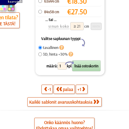
€
18.30
63x44 cm
€
27.50
84x58 cm
n tilata?
... tai ...
E TÄSTÄ!
sinun koko
cm
Valitse sapluunan tyyppi
Y
tavallinen
3D, hinta +30%
X
määrä:
kpl.
-1
palaa
+1
Kaikki sablonit avaruuskohtauksia
Onko käännös huono?
Ehdottakaa omaa vaihtoehtoa!