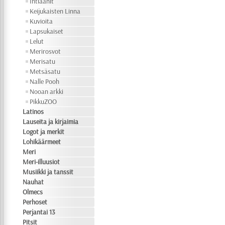
Intiaanit
Keijukaisten Linna
Kuvioita
Lapsukaiset
Lelut
Merirosvot
Merisatu
Metsäsatu
Nalle Pooh
Nooan arkki
PikkuZOO
Latinos
Lauseita ja kirjaimia
Logot ja merkit
Lohikäärmeet
Meri
Meri-illuusiot
Musiikki ja tanssit
Nauhat
Olmecs
Perhoset
Perjantai 13
Pitsit