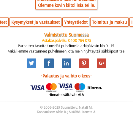
Olemme kovin kiitollisia teille.
teet
Kysymykset ja vastaukset
Yhteystiedot
Toimitus ja maksu
Valmistettu Suomessa
Asiakaspalvelu: 0400 764 075
Parhaiten tavoitat meidät puhelimella arkipäivisin klo 9 - 15.
Mikäli emme vastanneet puhelimeen, ota meihin yhteyttä sähköpostitse.
•Palautus ja vaihto oikeus•
Hinnat sisältävät ALV
© 2006-2025 Suunnittelu: Natali M.
Koodauksen: Aleks K.; Sisältöä: Konsta A.