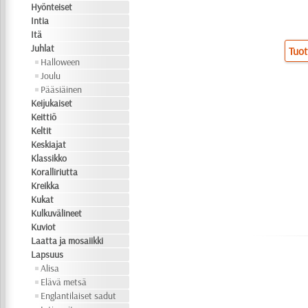
Hyönteiset
Intia
Itä
Juhlat
Tuot
Halloween
Joulu
Pääsiäinen
Keijukaiset
Keittiö
Keltit
Keskiajat
Klassikko
Koralliriutta
Kreikka
Kukat
Kulkuvälineet
Kuviot
Laatta ja mosaiikki
Lapsuus
Alisa
Elävä metsä
Englantilaiset sadut