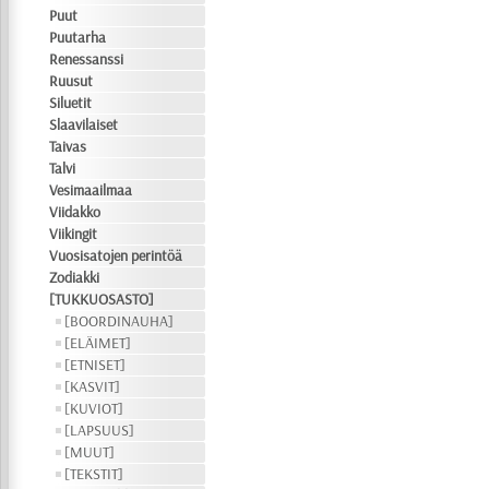
Puut
Puutarha
Renessanssi
Ruusut
Siluetit
Slaavilaiset
Taivas
Talvi
Vesimaailmaa
Viidakko
Viikingit
Vuosisatojen perintöä
Zodiakki
[TUKKUOSASTO]
[BOORDINAUHA]
[ELÄIMET]
[ETNISET]
[KASVIT]
[KUVIOT]
[LAPSUUS]
[MUUT]
[TEKSTIT]