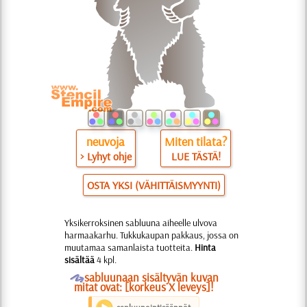
neuvoja
Miten tilata?
> Lyhyt ohje
LUE TÄSTÄ!
OSTA YKSI (VÄHITTÄISMYYNTI)
Yksikerroksinen sabluuna aiheelle ulvova
harmaakarhu. Tukkukaupan pakkaus, jossa on
muutamaa samanlaista tuotteita.
Hinta
sisältää
4 kpl.
O
sabluunaan sisältyvän kuvan
mitat ovat: [korkeus X leveys]!