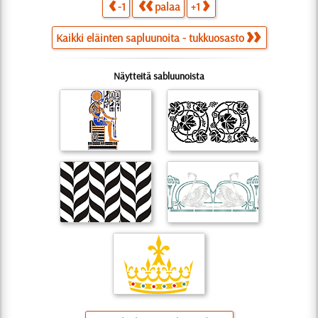
-1
palaa
+1
Kaikki eläinten sapluunoita - tukkuosasto
Näytteitä sabluunoista