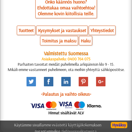
Onko käännös huono?
Ehdottakaa omaa vaihtoehtoa!
Olemme kovin kiitollisia teille.
Tuotteet
Kysymykset ja vastaukset
Yhteystiedot
Toimitus ja maksu
Haku
Valmistettu Suomessa
Asiakaspalvelu: 0400 764 075
Parhaiten tavoitat meidät puhelimella arkipäivisin klo 9 - 15.
Mikäli emme vastanneet puhelimeen, ota meihin yhteyttä sähköpostitse.
•Palautus ja vaihto oikeus•
Hinnat sisältävät ALV
Käytämme sivuillamme evästeitä käyttäjäkokemuksen
Hyväksy
© 2006-2025 Suunnittelu: Natali M.
Koodauksen: Aleks K.; Sisältöä: Konsta A.
parantamiseksi:
tietosuojaselosteesta.