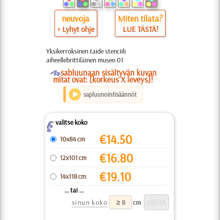
neuvoja
Miten tilata?
> Lyhyt ohje
LUE TÄSTÄ!
Yksikerroksinen taide stenciili
aiheellebrittiläinen museo 01
O
sabluunaan sisältyvän kuvan
mitat ovat: [korkeus X leveys]!
sapluunointisäännöt
valitse koko
Z
€
14.50
10x84 cm
€
16.80
12x101 cm
€
19.10
14x118 cm
... tai ...
sinun koko
cm