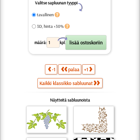
Valitse sapluunan tyyppi
Y
tavallinen
3D, hinta +30%
X
määrä:
kpl.
-1
palaa
+1
Kaikki klassikko sabluunat
Näytteitä sabluunoista