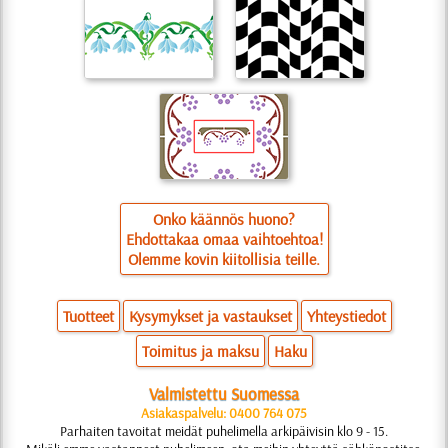
Onko käännös huono?
Ehdottakaa omaa vaihtoehtoa!
Olemme kovin kiitollisia teille.
Tuotteet
Kysymykset ja vastaukset
Yhteystiedot
Toimitus ja maksu
Haku
Valmistettu Suomessa
Asiakaspalvelu: 0400 764 075
Parhaiten tavoitat meidät puhelimella arkipäivisin klo 9 - 15.