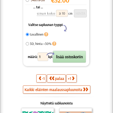
€
52.00
54x119 cm
... tai ...
sinun koko
cm
Valitse sapluunan tyyppi
Y
tavallinen
3D, hinta +30%
X
määrä:
kpl.
-1
palaa
+1
Kaikki eläinten maalaussapluunoita
Näytteitä sabluunoista