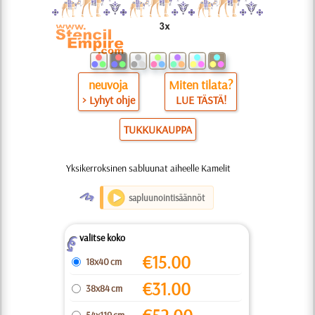
neuvoja
Miten tilata?
> Lyhyt ohje
LUE TÄSTÄ!
TUKKUKAUPPA
Yksikerroksinen sabluunat aiheelle Kamelit
O
sapluunointisäännöt
valitse koko
Z
€
15.00
18x40 cm
€
31.00
38x84 cm