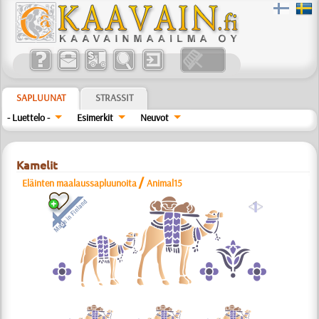
SAPLUUNAT
STRASSIT
- Luettelo -
Esimerkit
Neuvot
Kamelit
/
Eläinten maalaussapluunoita
Animal15
a