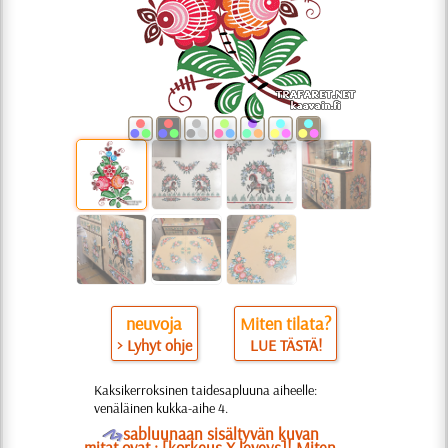
neuvoja
Miten tilata?
> Lyhyt ohje
LUE TÄSTÄ!
Kaksikerroksinen taidesapluuna aiheelle:
venäläinen kukka-aihe 4.
O
sabluunaan sisältyvän kuvan
mitat ovat : [korkeus X leveys]! Miten