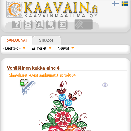
SAPLUUNAT
STRASSIT
- Luettelo -
Esimerkit
Neuvot
Venäläinen kukka-aihe 4
/
Slaavilaiset kuviot sapluunat
gorod004
b