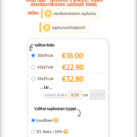
monikerroksinen sablooni toimii,
video
monikerroksinen sapluuna
sapluunointisäännöt
valitse koko
Z
€
16.00
30x19 cm
€
22.90
42x27 cm
€
32.80
55x35 cm
... tai ...
sinun koko
cm
Valitse sapluunan tyyppi
Y
tavallinen
3D, hinta +30%