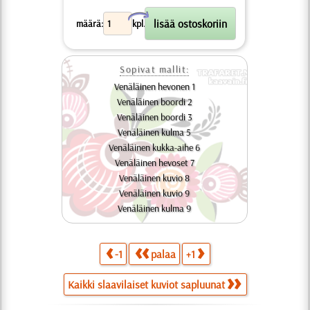
X
määrä:
kpl.
Sopivat mallit:
Venäläinen hevonen 1
Venäläinen boordi 2
Venäläinen boordi 3
Venäläinen kulma 5
Venäläinen kukka-aihe 6
Venäläinen hevoset 7
Venäläinen kuvio 8
Venäläinen kuvio 9
Venäläinen kulma 9
-1
palaa
+1
Kaikki slaavilaiset kuviot sapluunat