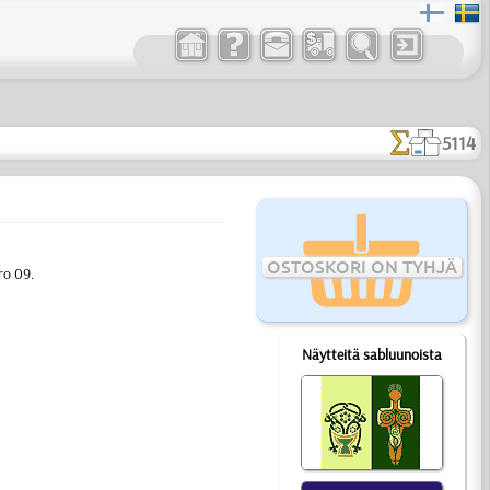
5114
OSTOSKORI ON TYHJÄ
ro 09.
Näytteitä sabluunoista