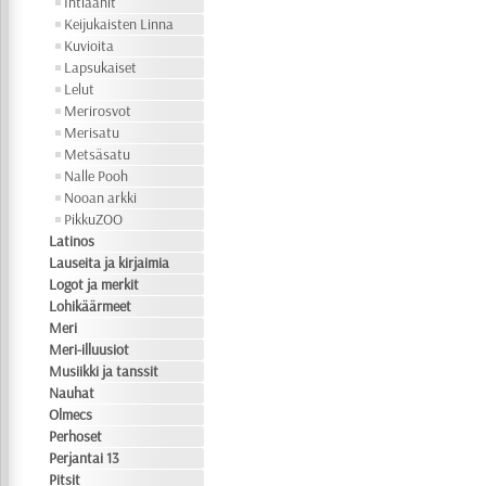
Intiaanit
Keijukaisten Linna
Kuvioita
Lapsukaiset
Lelut
Merirosvot
Merisatu
Metsäsatu
Nalle Pooh
Nooan arkki
PikkuZOO
Latinos
Lauseita ja kirjaimia
Logot ja merkit
Lohikäärmeet
Meri
Meri-illuusiot
Musiikki ja tanssit
Nauhat
Olmecs
Perhoset
Perjantai 13
Pitsit