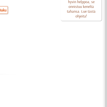
hyvin helppoa, se
onnistuu keneltä
Haku
tahansa. Lue tästä
ohjeita!