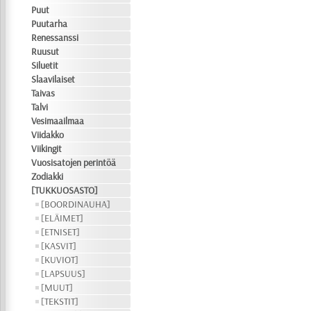
Puut
Puutarha
Renessanssi
Ruusut
Siluetit
Slaavilaiset
Taivas
Talvi
Vesimaailmaa
Viidakko
Viikingit
Vuosisatojen perintöä
Zodiakki
[TUKKUOSASTO]
[BOORDINAUHA]
[ELÄIMET]
[ETNISET]
[KASVIT]
[KUVIOT]
[LAPSUUS]
[MUUT]
[TEKSTIT]