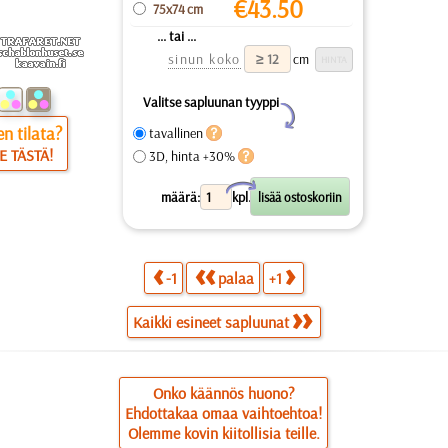
€
43.50
75x74 cm
... tai ...
sinun koko
cm
Valitse sapluunan tyyppi
Y
n tilata?
tavallinen
E TÄSTÄ!
3D, hinta +30%
X
määrä:
kpl.
-1
palaa
+1
Kaikki esineet sapluunat
Onko käännös huono?
Ehdottakaa omaa vaihtoehtoa!
Olemme kovin kiitollisia teille.