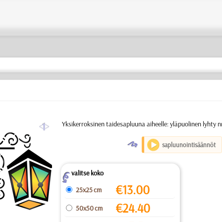
a
Yksikerroksinen taidesapluuna aiheelle: yläpuolinen lyhty n
O
sapluunointisäännöt
valitse koko
Z
€
13.00
25x25 cm
€
24.40
50x50 cm