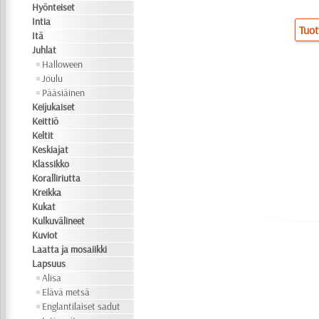
Hyönteiset
Intia
Tuot
Itä
Juhlat
Halloween
Joulu
Pääsiäinen
Keijukaiset
Keittiö
Keltit
Keskiajat
Klassikko
Koralliriutta
Kreikka
Kukat
Kulkuvälineet
Kuviot
Laatta ja mosaiikki
Lapsuus
Alisa
Elävä metsä
Englantilaiset sadut