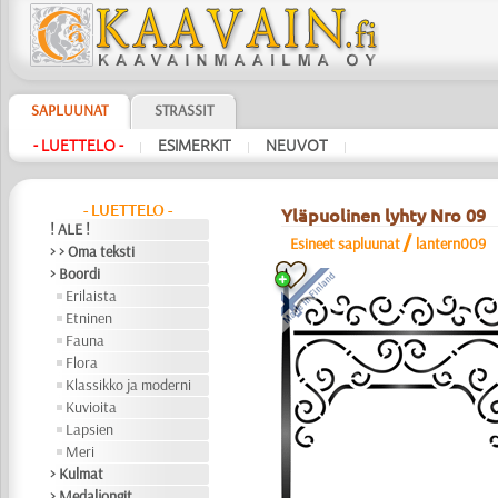
SAPLUUNAT
STRASSIT
- LUETTELO -
ESIMERKIT
NEUVOT
|
|
|
- LUETTELO -
Yläpuolinen lyhty Nro 09
! ALE !
/
Esineet sapluunat
lantern009
> > Oma teksti
> Boordi
Erilaista
Etninen
Fauna
Flora
Klassikko ja moderni
Kuvioita
Lapsien
Meri
> Kulmat
> Medaljongit