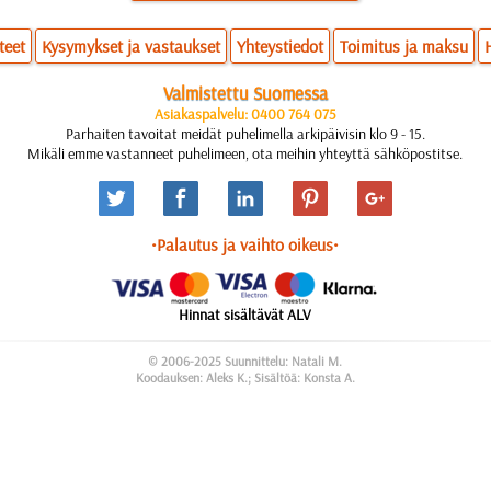
teet
Kysymykset ja vastaukset
Yhteystiedot
Toimitus ja maksu
Valmistettu Suomessa
Asiakaspalvelu: 0400 764 075
Parhaiten tavoitat meidät puhelimella arkipäivisin klo 9 - 15.
Mikäli emme vastanneet puhelimeen, ota meihin yhteyttä sähköpostitse.
•Palautus ja vaihto oikeus•
Hinnat sisältävät ALV
© 2006-2025 Suunnittelu: Natali M.
Koodauksen: Aleks K.; Sisältöä: Konsta A.