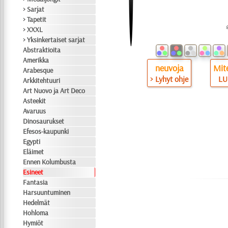
> Sarjat
> Tapetit
> XXXL
> Yksinkertaiset sarjat
Abstraktioita
Amerikka
neuvoja
Mite
Arabesque
> Lyhyt ohje
LU
Arkkitehtuuri
Art Nuovo ja Art Deco
Asteekit
Avaruus
Dinosaurukset
Efesos-kaupunki
Egypti
Eläimet
Ennen Kolumbusta
Esineet
Fantasia
Harsuuntuminen
Hedelmät
Hohloma
Hymiöt