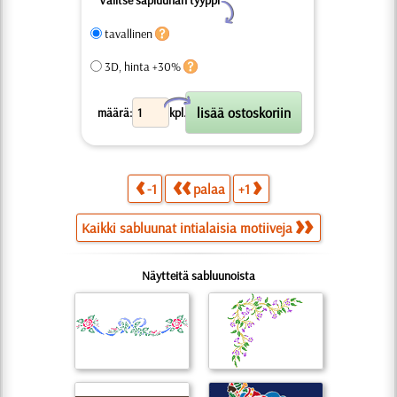
Y
tavallinen
3D, hinta +30%
X
määrä:
kpl.
-1
palaa
+1
Kaikki sabluunat intialaisia motiiveja
Näytteitä sabluunoista