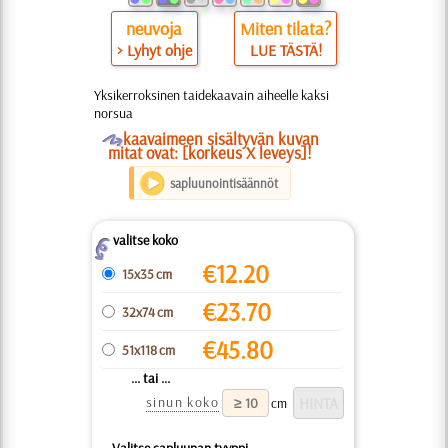
neuvoja
Miten tilata?
> Lyhyt ohje
LUE TÄSTÄ!
Yksikerroksinen taidekaavain aiheelle kaksi
norsua
O
kaavaimeen sisältyvän kuvan
mitat ovat: [korkeus X leveys]!
sapluunointisäännöt
valitse koko
Z
€
12.20
15x35 cm
€
23.70
32x74 cm
€
45.80
51x118 cm
... tai ...
sinun koko
cm
Valitse sapluunan tyyppi