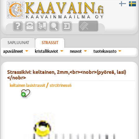
SAPLUUNAT
STRASSIT
apuvälineet
kristallikuviot
neuvot
tuotekuvasto
Strassikivi: keltainen, 2mm,<br><nobr>(pyöreä, lasi)
</nobr>
/
keltainen lasistrassit
strcitriness6