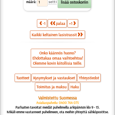
määrä:
setti
-1
palaa
+1
Kaikki keltainen lasistrassit
Onko käännös huono?
Ehdottakaa omaa vaihtoehtoa!
Olemme kovin kiitollisia teille.
Tuotteet
Kysymykset ja vastaukset
Yhteystiedot
Toimitus ja maksu
Haku
Valmistettu Suomessa
Asiakaspalvelu: 0400 764 075
Parhaiten tavoitat meidät puhelimella arkipäivisin klo 9 - 15.
Mikäli emme vastanneet puhelimeen, ota meihin yhteyttä sähköpostitse.