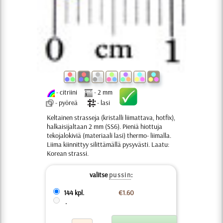
- citriini
- 2 mm
- pyöreä
- lasi
Keltainen strasseja (kristalli liimattava, hotfix),
halkaisijaltaan 2 mm (SS6). Pieniä hiottuja
tekojalokiviä (materiaali lasi) thermo- liimalla.
Liima kiinnittyy silittämällä pysyvästi. Laatu:
Korean strassi.
valitse
pussin
:
144 kpl.
€1.60
.