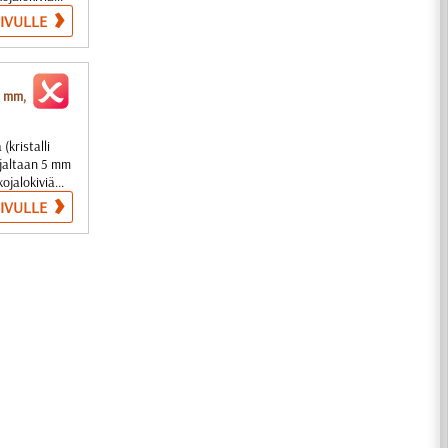
SIVULLE
5 mm,
(kristalli
sijaltaan 5 mm
ojalokiviä...
SIVULLE