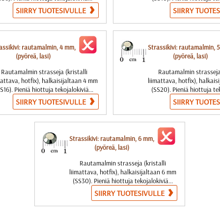
SIIRRY TUOTESIVULLE
SIIRRY TUOTE
assikivi: rautamalmin, 4 mm,
Strassikivi: rautamalmin, 
(pyöreä, lasi)
(pyöreä, lasi)
Rautamalmin strasseja (kristalli
Rautamalmin strasseja 
mattava, hotfix), halkaisijaltaan 4 mm
liimattava, hotfix), halkai
S16). Pieniä hiottuja tekojalokiviä...
(SS20). Pieniä hiottuja tek
SIIRRY TUOTESIVULLE
SIIRRY TUOTE
Strassikivi: rautamalmin, 6 mm,
(pyöreä, lasi)
Rautamalmin strasseja (kristalli
liimattava, hotfix), halkaisijaltaan 6 mm
(SS30). Pieniä hiottuja tekojalokiviä...
SIIRRY TUOTESIVULLE