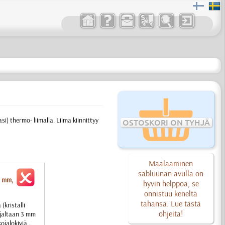
si) thermo- liimalla. Liima kiinnittyy
OSTOSKORI ON TYHJÄ
Maalaaminen
sabluunan avulla on
3 mm,
hyvin helppoa, se
onnistuu keneltä
tahansa. Lue tästä
(kristalli
ohjeita!
sijaltaan 3 mm
ojalokiviä...