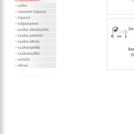
safiiri
savuinen topaasi
topaasi
tulipunainen
Str
vaalea akvamariini
vaalea ametisti
vaalea vihreä
vaaleanpinkki
lii
vaaleansafiiri
(S
väritön
vihreä