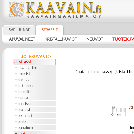
SAPLUUNAT
STRASSIT
APUVÄLINEET
KRISTALLIKUVIOT
NEUVOT
TUOTEKUV
|
|
|
TUOTEKUVASTO
lasistrassit
akvamariini
Rautamalmin strasseja (kristalli liim
ametisti
harmaa
keltainen
koboltti
musta
narsissi
Str
oranssi
peilimusta
pinkki
punainen
lii
(
rautamalmin