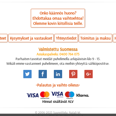
Onko käännös huono?
Ehdottakaa omaa vaihtoehtoa!
Olemme kovin kiitollisia teille.
teet
Kysymykset ja vastaukset
Yhteystiedot
Toimitus ja maksu
Valmistettu Suomessa
Asiakaspalvelu: 0400 764 075
Parhaiten tavoitat meidät puhelimella arkipäivisin klo 9 - 15.
Mikäli emme vastanneet puhelimeen, ota meihin yhteyttä sähköpostitse.
•Palautus ja vaihto oikeus•
Hinnat sisältävät ALV
© 2006-2025 Suunnittelu: Natali M.