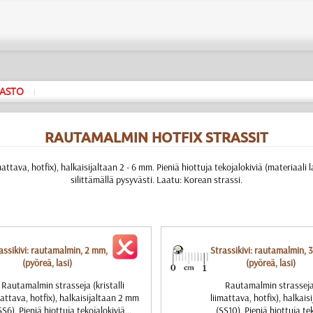
ASTO
|
RAUTAMALMIN HOTFIX STRASSIT
attava, hotfix), halkaisijaltaan 2 - 6 mm. Pieniä hiottuja tekojalokiviä (materiaali la
silittämällä pysyvästi. Laatu: Korean strassi.
assikivi: rautamalmin, 2 mm,
Strassikivi: rautamalmin, 
(pyöreä, lasi)
(pyöreä, lasi)
Rautamalmin strasseja (kristalli
Rautamalmin strasseja 
mattava, hotfix), halkaisijaltaan 2 mm
liimattava, hotfix), halkai
SS6). Pieniä hiottuja tekojalokiviä...
(SS10). Pieniä hiottuja tek