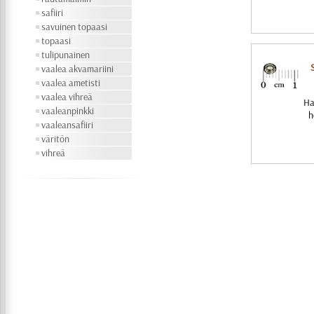
safiiri
savuinen topaasi
topaasi
tulipunainen
vaalea akvamariini
vaalea ametisti
vaalea vihreä
Ha
vaaleanpinkki
h
vaaleansafiiri
väritön
vihreä