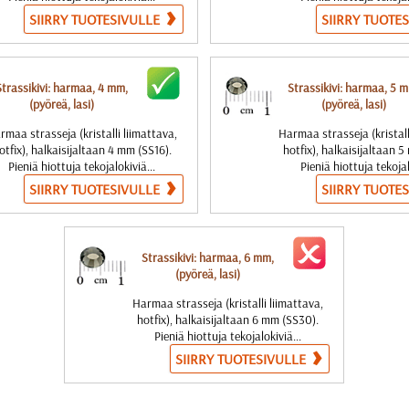
SIIRRY TUOTESIVULLE
SIIRRY TUOTE
Strassikivi: harmaa, 4 mm,
Strassikivi: harmaa, 5 
(pyöreä, lasi)
(pyöreä, lasi)
rmaa strasseja (kristalli liimattava,
Harmaa strasseja (kristall
otfix), halkaisijaltaan 4 mm (SS16).
hotfix), halkaisijaltaan 
Pieniä hiottuja tekojalokiviä...
Pieniä hiottuja tekojal
SIIRRY TUOTESIVULLE
SIIRRY TUOTE
Strassikivi: harmaa, 6 mm,
(pyöreä, lasi)
Harmaa strasseja (kristalli liimattava,
hotfix), halkaisijaltaan 6 mm (SS30).
Pieniä hiottuja tekojalokiviä...
SIIRRY TUOTESIVULLE