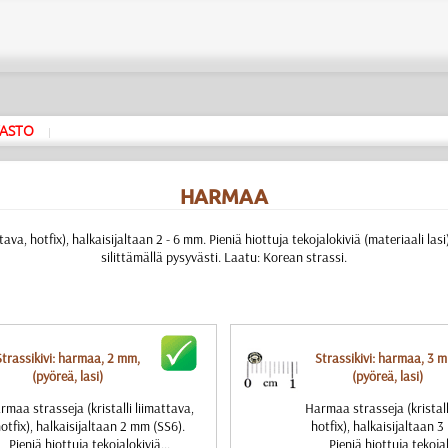
ASTO
|
HARMAA
ava, hotfix), halkaisijaltaan 2 - 6 mm. Pieniä hiottuja tekojalokiviä (materiaali lasi
silittämällä pysyvästi. Laatu: Korean strassi.
Strassikivi: harmaa, 2 mm,
Strassikivi: harmaa, 3 
(pyöreä, lasi)
(pyöreä, lasi)
rmaa strasseja (kristalli liimattava,
Harmaa strasseja (kristall
otfix), halkaisijaltaan 2 mm (SS6).
hotfix), halkaisijaltaan 
Pieniä hiottuja tekojalokiviä...
Pieniä hiottuja tekojal