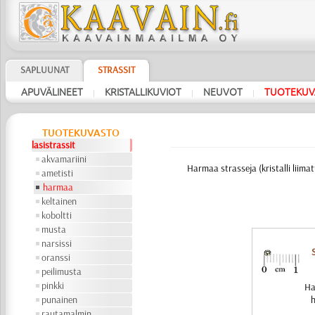
SAPLUUNAT
STRASSIT
APUVÄLINEET
KRISTALLIKUVIOT
NEUVOT
TUOTEKUV
|
|
|
TUOTEKUVASTO
lasistrassit
akvamariini
Harmaa strasseja (kristalli liimatt
ametisti
harmaa
keltainen
koboltti
musta
narsissi
oranssi
peilimusta
pinkki
Ha
punainen
h
rautamalmin