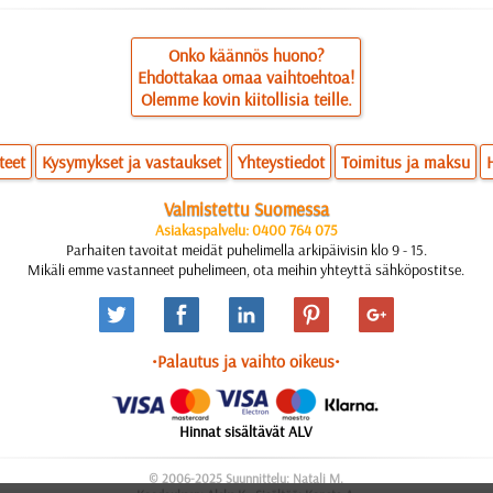
Onko käännös huono?
Ehdottakaa omaa vaihtoehtoa!
Olemme kovin kiitollisia teille.
teet
Kysymykset ja vastaukset
Yhteystiedot
Toimitus ja maksu
Valmistettu Suomessa
Asiakaspalvelu: 0400 764 075
Parhaiten tavoitat meidät puhelimella arkipäivisin klo 9 - 15.
Mikäli emme vastanneet puhelimeen, ota meihin yhteyttä sähköpostitse.
•Palautus ja vaihto oikeus•
Hinnat sisältävät ALV
© 2006-2025 Suunnittelu: Natali M.