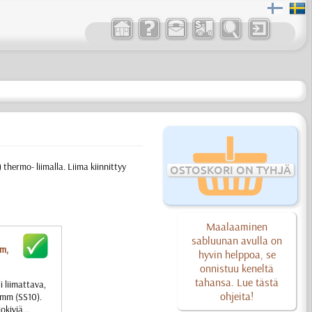
) thermo- liimalla. Liima kiinnittyy
OSTOSKORI ON TYHJÄ
Maalaaminen
sabluunan avulla on
mm,
hyvin helppoa, se
onnistuu keneltä
tahansa. Lue tästä
i liimattava,
ohjeita!
3 mm (SS10).
okiviä...