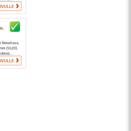
SIVULLE
mm,
i liimattava,
5 mm (SS20).
okiviä...
SIVULLE