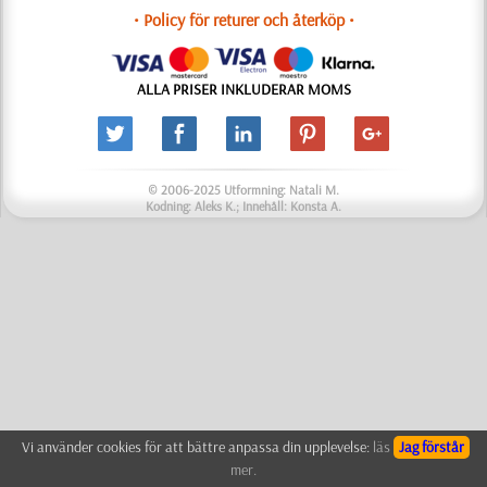
• Policy för returer och återköp •
ALLA PRISER INKLUDERAR MOMS
© 2006-2025 Utformning: Natali M.
Kodning: Aleks K.; Innehåll: Konsta A.
Vi använder cookies för att bättre anpassa din upplevelse:
läs
Jag förstår
mer.