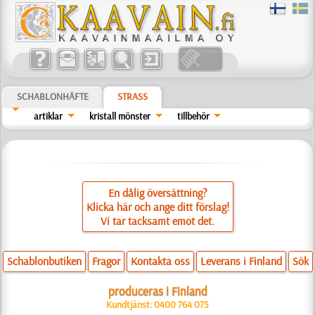
SCHABLONHÄFTE
STRASS
artiklar
kristall mönster
tillbehör
En dålig översättning?
Klicka här och ange ditt förslag!
Vi tar tacksamt emot det.
Schablonbutiken
Fragor
Kontakta oss
Leverans i Finland
Sök
produceras i Finland
Kundtjänst: 0400 764 075