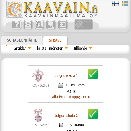
SCHABLONHÄFTE
STRASS
artiklar
kristall mönster
tillbehör
Julgranskula 1
- 100x118mm.
(OVRS210)
10
€5.
alla Produktuppgifter ►
Julgranskula 2
- 65x106mm.
(OVRS209)