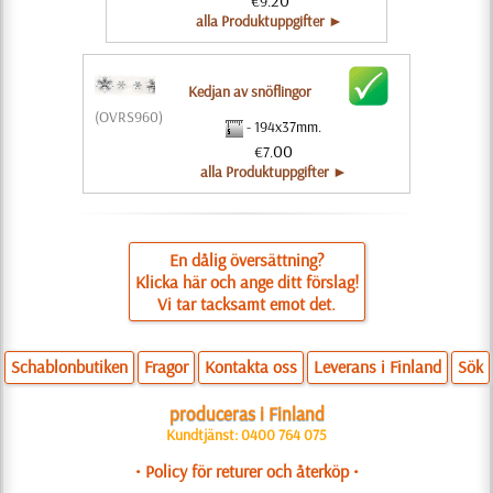
20
€9.
alla Produktuppgifter ►
Kedjan av snöflingor
(OVRS960)
- 194x37mm.
00
€7.
alla Produktuppgifter ►
En dålig översättning?
Klicka här och ange ditt förslag!
Vi tar tacksamt emot det.
Schablonbutiken
Fragor
Kontakta oss
Leverans i Finland
Sök
produceras i Finland
Kundtjänst: 0400 764 075
• Policy för returer och återköp •