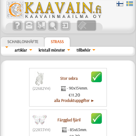
SCHABLONHÄFTE
STRASS
artiklar
kristall mönster
tillbehör
Stor sebra
- 90x154mm.
(22682YH)
20
€11.
alla Produktuppgifter ►
Färgglad fjäril
- 85x63mm.
(22833YH)