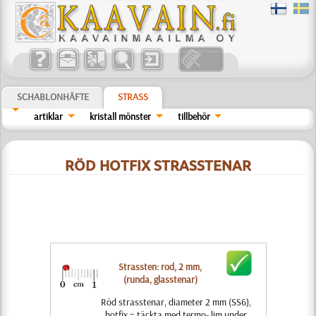
SCHABLONHÄFTE
STRASS
artiklar
kristall mönster
tillbehör
RÖD HOTFIX STRASSTENAR
Strassten: rod, 2 mm,
(runda, glasstenar)
Röd strasstenar, diameter 2 mm (SS6),
hotfix = täckta med termo- lim under