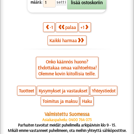
määrä:
setti
-1
palaa
+1
Kaikki harmaa
Onko käännös huono?
Ehdottakaa omaa vaihtoehtoa!
Olemme kovin kiitollisia teille.
Tuotteet
Kysymykset ja vastaukset
Yhteystiedot
Toimitus ja maksu
Haku
Valmistettu Suomessa
Asiakaspalvelu: 0400 764 075
Parhaiten tavoitat meidät puhelimella arkipäivisin klo 9 - 15.
Mikäli emme vastanneet puhelimeen, ota meihin yhteyttä sähköpostitse.