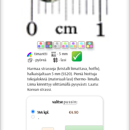
- timantti
- 5 mm
- pyöreä
- lasi
Harmaa strasseja (kristalli liimattava, hotfix),
halkaisijaltaan 5 mm (SS20). Pieniä hiottuja
tekojalokiviä (materiaali lasi) thermo- liimalla.
Liima kiinnittyy silittämällä pysyvästi. Laatu:
Korean strassi.
valitse
pussin
:
144 kpl.
€4.90
.