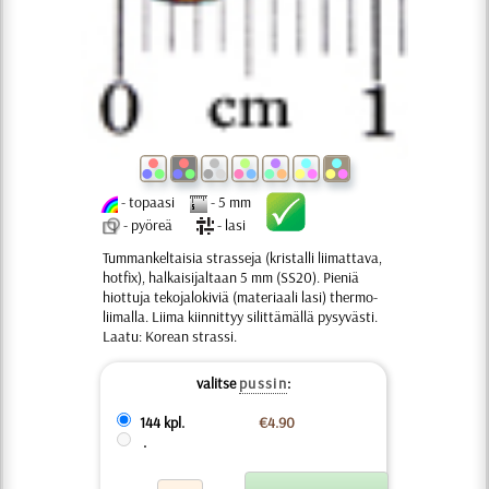
- topaasi
- 5 mm
- pyöreä
- lasi
Tummankeltaisia strasseja (kristalli liimattava,
hotfix), halkaisijaltaan 5 mm (SS20). Pieniä
hiottuja tekojalokiviä (materiaali lasi) thermo-
liimalla. Liima kiinnittyy silittämällä pysyvästi.
Laatu: Korean strassi.
valitse
pussin
:
144 kpl.
€4.90
.