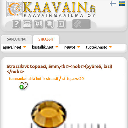
SAPLUUNAT
STRASSIT
apuvälineet
kristallikuviot
neuvot
tuotekuvasto
Strassikivi: topaasi, 5mm,<br><nobr>(pyöreä, lasi)
</nobr>
/
tummankeltaisia hotfix strassit
strtopazss20