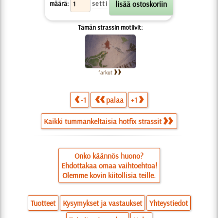
määrä:
setti
Tämän strassin motiivit:
farkut
-1
palaa
+1
Kaikki tummankeltaisia hotfix strassit
Onko käännös huono?
Ehdottakaa omaa vaihtoehtoa!
Olemme kovin kiitollisia teille.
Tuotteet
Kysymykset ja vastaukset
Yhteystiedot