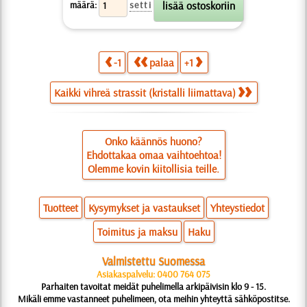
määrä:
setti
-1
palaa
+1
Kaikki vihreä strassit (kristalli liimattava)
Onko käännös huono?
Ehdottakaa omaa vaihtoehtoa!
Olemme kovin kiitollisia teille.
Tuotteet
Kysymykset ja vastaukset
Yhteystiedot
Toimitus ja maksu
Haku
Valmistettu Suomessa
Asiakaspalvelu: 0400 764 075
Parhaiten tavoitat meidät puhelimella arkipäivisin klo 9 - 15.
Mikäli emme vastanneet puhelimeen, ota meihin yhteyttä sähköpostitse.