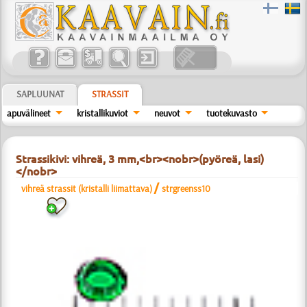
SAPLUUNAT
STRASSIT
apuvälineet
kristallikuviot
neuvot
tuotekuvasto
Strassikivi: vihreä, 3 mm,<br><nobr>(pyöreä, lasi)
</nobr>
/
vihreä strassit (kristalli liimattava)
strgreenss10