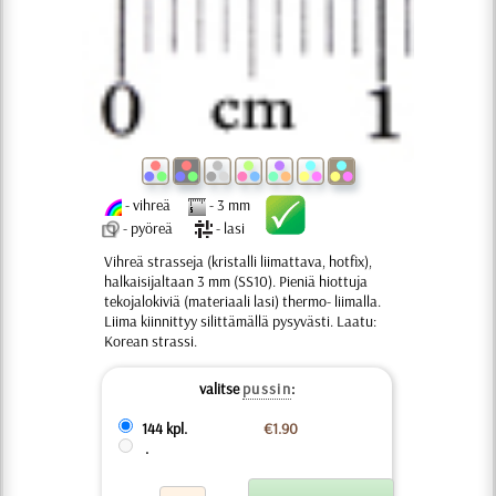
- vihreä
- 3 mm
- pyöreä
- lasi
Vihreä strasseja (kristalli liimattava, hotfix),
halkaisijaltaan 3 mm (SS10). Pieniä hiottuja
tekojalokiviä (materiaali lasi) thermo- liimalla.
Liima kiinnittyy silittämällä pysyvästi. Laatu:
Korean strassi.
valitse
pussin
:
144 kpl.
€1.90
.