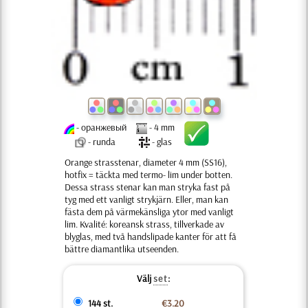
- оранжевый
- 4 mm
- runda
- glas
Orange strasstenar, diameter 4 mm (SS16),
hotfix = täckta med termo- lim under botten.
Dessa strass stenar kan man stryka fast på
tyg med ett vanligt strykjärn. Eller, man kan
fästa dem på värmekänsliga ytor med vanligt
lim. Kvalité: koreansk strass, tillverkade av
blyglas, med två handslipade kanter för att få
bättre diamantlika utseenden.
Välj
set
:
144 st.
€3.20