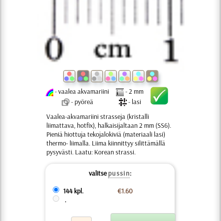
- vaalea akvamariini
- 2 mm
- pyöreä
- lasi
Vaalea-akvamariini strasseja (kristalli
liimattava, hotfix), halkaisijaltaan 2 mm (SS6).
Pieniä hiottuja tekojalokiviä (materiaali lasi)
thermo- liimalla. Liima kiinnittyy silittämällä
pysyvästi. Laatu: Korean strassi.
valitse
pussin
:
144 kpl.
€1.60
.