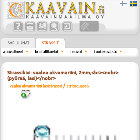
SAPLUUNAT
STRASSIT
apuvälineet
kristallikuviot
neuvot
tuotekuvasto
Strassikivi: vaalea akvamariini, 2mm,<br><nobr>
(pyöreä, lasi)</nobr>
/
vaalea akvamariini lasistrassit
strltaquass6