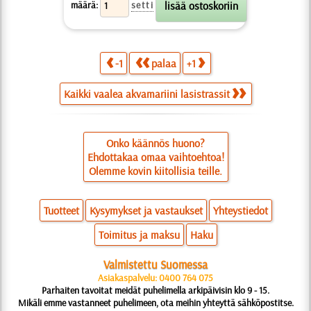
määrä:
setti
-1
palaa
+1
Kaikki vaalea akvamariini lasistrassit
Onko käännös huono?
Ehdottakaa omaa vaihtoehtoa!
Olemme kovin kiitollisia teille.
Tuotteet
Kysymykset ja vastaukset
Yhteystiedot
Toimitus ja maksu
Haku
Valmistettu Suomessa
Asiakaspalvelu: 0400 764 075
Parhaiten tavoitat meidät puhelimella arkipäivisin klo 9 - 15.
Mikäli emme vastanneet puhelimeen, ota meihin yhteyttä sähköpostitse.