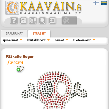
SAPLUUNAT
STRASSIT
apuvälineet
kristallikuviot
neuvot
tuotekuvasto
Pääkallo Roger
/
24402YH