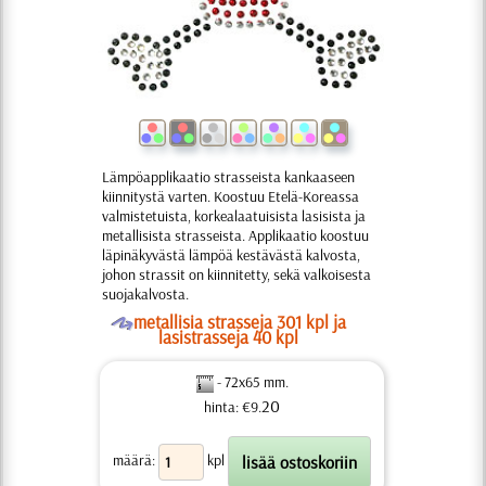
Lämpöapplikaatio strasseista kankaaseen
kiinnitystä varten. Koostuu Etelä-Koreassa
valmistetuista, korkealaatuisista lasisista ja
metallisista strasseista. Applikaatio koostuu
läpinäkyvästä lämpöä kestävästä kalvosta,
johon strassit on kiinnitetty, sekä valkoisesta
suojakalvosta.
O
metallisia strasseja 301 kpl ja
lasistrasseja 40 kpl
- 72x65 mm.
20
hinta: €9.
määrä:
kpl