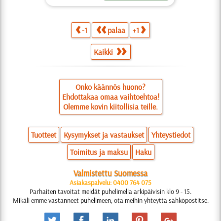
-1
palaa
+1
Kaikki
Onko käännös huono?
Ehdottakaa omaa vaihtoehtoa!
Olemme kovin kiitollisia teille.
Tuotteet
Kysymykset ja vastaukset
Yhteystiedot
Toimitus ja maksu
Haku
Valmistettu Suomessa
Asiakaspalvelu: 0400 764 075
Parhaiten tavoitat meidät puhelimella arkipäivisin klo 9 - 15.
Mikäli emme vastanneet puhelimeen, ota meihin yhteyttä sähköpostitse.