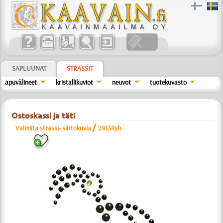
SAPLUUNAT
STRASSIT
apuvälineet
kristallikuviot
neuvot
tuotekuvasto
Ostoskassi ja täti
/
Valmiita strassi- siirtokuvia
24138yh