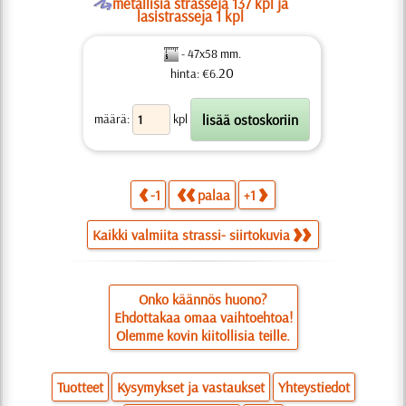
O
metallisia strasseja 137 kpl ja
lasistrasseja 1 kpl
- 47x58 mm.
20
hinta: €6.
määrä:
kpl
-1
palaa
+1
Kaikki valmiita strassi- siirtokuvia
Onko käännös huono?
Ehdottakaa omaa vaihtoehtoa!
Olemme kovin kiitollisia teille.
Tuotteet
Kysymykset ja vastaukset
Yhteystiedot