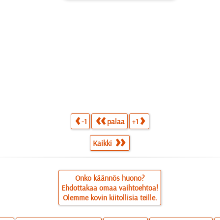
-1
palaa
+1
Kaikki
Onko käännös huono?
Ehdottakaa omaa vaihtoehtoa!
Olemme kovin kiitollisia teille.