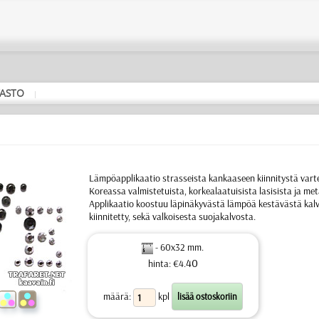
ASTO
|
Lämpöapplikaatio strasseista kankaaseen kiinnitystä vart
Koreassa valmistetuista, korkealaatuisista lasisista ja meta
Applikaatio koostuu läpinäkyvästä lämpöä kestävästä kalv
kiinnitetty, sekä valkoisesta suojakalvosta.
- 60x32 mm.
40
hinta: €4.
määrä:
kpl