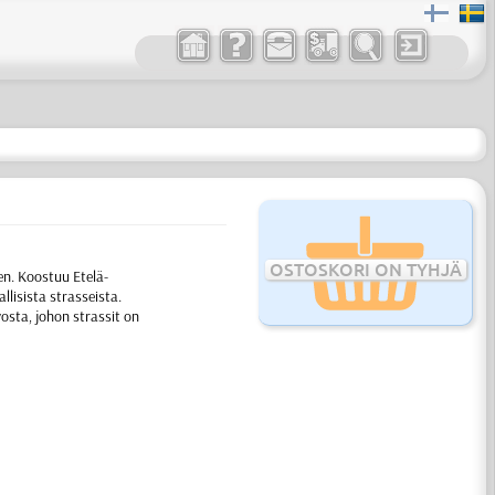
OSTOSKORI ON TYHJÄ
en. Koostuu Etelä-
llisista strasseista.
osta, johon strassit on