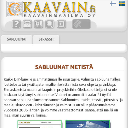
SAPLUUNAT
STRASSIT
SABLUUNAT NETISTÄ
Kaikki DIY-faneille ja ammattimaisille sisustajille:
Valmiita sabluunamalleja
luettelosta tai yksittäisten mallien kehittämistä sekä ohjeita ja vinkkejä.
Ensiaskeleista maailmanlaajuisiin projekteihin. Oletko aloittelija etkä ole
koskaan käyttänyt sabluunoita? Vai oletko ammattimaalari? Löydät
sopivan sabluunan kuvastostamme.
Sabloonien
- taide-, teksti-, piirustus- ja
maalauskuvioiden - kehittäminen ja valmistus
on ollut päätoimialamme
vuodesta 2006 lähtien, ja voimme vaati­matto­masti sanoa, että meillä on
maailman suurin valikoima.