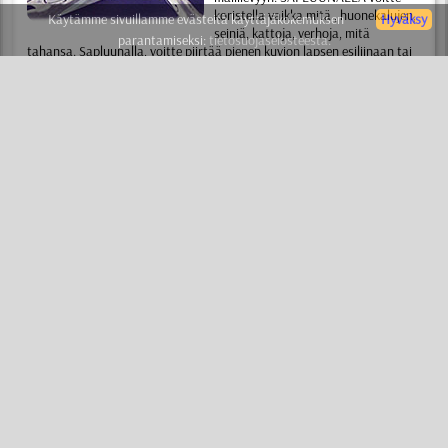
koristella vaikka mitä , huonekalujen,
Käytämme sivuillamme evästeitä käyttäjäkokemuksen
Hyväksy
seiniä, kattoja, verhoja, mitä
parantamiseksi:
tietosuojaselosteesta.
tahansa. Sapluunalla, voitte piirtää pienen kuvion lapsen esiliinaan tai
maalata klassisella tyylillä koko talon seinät.
KAAVAIN
(tai sapluuna) - on yksinkertaista ja kaikkien saatavilla . Ette
tarvitse erityisiä taitoja ja taiteellista kykyjä. Luettuanne lyhyen
opastuksen, voitte omilla käsillänne luoda ammattimaisen kuvion
muutamassa minuutissa. Kaksi yksinkertaista sääntöä avaa teille oven
ammattimaiseen sapluuna maalaus maailmaan. Tuhannet ihmiset
aloittivat lauseella "En osaa mitään" ja tunnin päästä ihalivat työnsä
tuloksia, uskomatta että olivat tehneet sen itse.
SABLONI
(tai kaavain) - on edullista ja rationaalista. Ei tarvitse enään
maksaa taiteilijalle, suunnittelijalle ja somistajalle . Voitte tehdä kaiken
omin käsin, maksatte vain sapluunasta ja maalista. Sapluunaa eivät
käytä vain aloittelijat vaan myös arvostetut ammattilaiset. Sapluunan
avulla somistajat ja taiteilijat säästävät aikaa ja saavuttavat
ihanteellisen tuloksen vaikeimmissakin tapauksissa.
SABLUUNAT
(tai sabloni) - on muodikasta ja tyylikästä. Ensimmäinen
maininta sapluunasta esiintyy vielä jo 1000 vuotta ennen
ajanlaskumme alkua. Ja siitä lähtien sapluuna ei ole menettänyt
vihätysvoimaansa, kiitos edellä mainittujen etujen. Tänään, huomenna
ja milloin tahansa sapluunalla tehty kuvio ilahduttaa teitä ja teidän