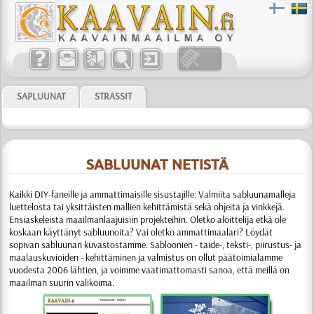
SAPLUUNAT
STRASSIT
SABLUUNAT NETISTÄ
Kaikki DIY-faneille ja ammattimaisille sisustajille:
Valmiita sabluunamalleja
luettelosta tai yksittäisten mallien kehittämistä sekä ohjeita ja vinkkejä.
Ensiaskeleista maailmanlaajuisiin projekteihin. Oletko aloittelija etkä ole
koskaan käyttänyt sabluunoita? Vai oletko ammattimaalari? Löydät
sopivan sabluunan kuvastostamme.
Sabloonien
- taide-, teksti-, piirustus- ja
maalauskuvioiden - kehittäminen ja valmistus
on ollut päätoimialamme
vuodesta 2006 lähtien, ja voimme vaati­matto­masti sanoa, että meillä on
maailman suurin valikoima.