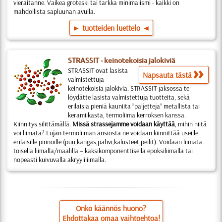
vieraitanne. Vaikea groteski tai tarkka minimalismi - kaikki on
mahdollista sapluunan avulla.
► tuotteiden luettelo ◄
STRASSIT - keinotekoisia jalokiviä
STRASSIT ovat lasista
Napsauta tästä
valmistettuja
keinotekoisia jalokiviä. STRASSIT-jaksossa te
löydätte lasista valmistettuja tuotteita, sekä
erilaisia pieniä kauniita ”paljetteja” metallista tai
keramiikasta, termoliima kerroksen kanssa.
Kiinnitys silittämällä.
Missä strassejamme voidaan käyttää
, mihin niitä
voi liimata? Lujan termoliiman ansiosta ne voidaan kiinnittää useille
erilaisille pinnoille (puu,kangas,pahvi,kalusteet,peilit). Voidaan liimata
toisella liimalla/maalilla – kaksikomponenttisella epoksiliimalla tai
nopeasti kuivuvalla akryyliliimalla.
Onko käännös huono?
Ehdottakaa omaa vaihtoehtoa!