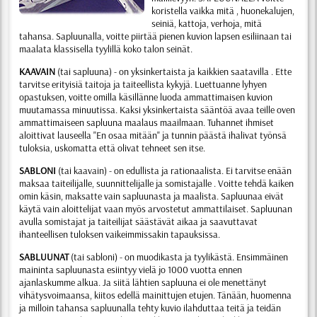
koristella vaikka mitä , huonekalujen,
seiniä, kattoja, verhoja, mitä
tahansa. Sapluunalla, voitte piirtää pienen kuvion lapsen esiliinaan tai
maalata klassisella tyylillä koko talon seinät.
KAAVAIN
(tai sapluuna) - on yksinkertaista ja kaikkien saatavilla . Ette
tarvitse erityisiä taitoja ja taiteellista kykyjä. Luettuanne lyhyen
opastuksen, voitte omilla käsillänne luoda ammattimaisen kuvion
muutamassa minuutissa. Kaksi yksinkertaista sääntöä avaa teille oven
ammattimaiseen sapluuna maalaus maailmaan. Tuhannet ihmiset
aloittivat lauseella "En osaa mitään" ja tunnin päästä ihalivat työnsä
tuloksia, uskomatta että olivat tehneet sen itse.
SABLONI
(tai kaavain) - on edullista ja rationaalista. Ei tarvitse enään
maksaa taiteilijalle, suunnittelijalle ja somistajalle . Voitte tehdä kaiken
omin käsin, maksatte vain sapluunasta ja maalista. Sapluunaa eivät
käytä vain aloittelijat vaan myös arvostetut ammattilaiset. Sapluunan
avulla somistajat ja taiteilijat säästävät aikaa ja saavuttavat
ihanteellisen tuloksen vaikeimmissakin tapauksissa.
SABLUUNAT
(tai sabloni) - on muodikasta ja tyylikästä. Ensimmäinen
maininta sapluunasta esiintyy vielä jo 1000 vuotta ennen
ajanlaskumme alkua. Ja siitä lähtien sapluuna ei ole menettänyt
vihätysvoimaansa, kiitos edellä mainittujen etujen. Tänään, huomenna
ja milloin tahansa sapluunalla tehty kuvio ilahduttaa teitä ja teidän