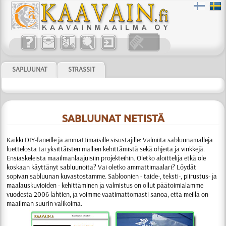
SAPLUUNAT
STRASSIT
SABLUUNAT NETISTÄ
Kaikki DIY-faneille ja ammattimaisille sisustajille:
Valmiita sabluunamalleja
luettelosta tai yksittäisten mallien kehittämistä sekä ohjeita ja vinkkejä.
Ensiaskeleista maailmanlaajuisiin projekteihin. Oletko aloittelija etkä ole
koskaan käyttänyt sabluunoita? Vai oletko ammattimaalari? Löydät
sopivan sabluunan kuvastostamme.
Sabloonien
- taide-, teksti-, piirustus- ja
maalauskuvioiden - kehittäminen ja valmistus
on ollut päätoimialamme
vuodesta 2006 lähtien, ja voimme vaati­matto­masti sanoa, että meillä on
maailman suurin valikoima.